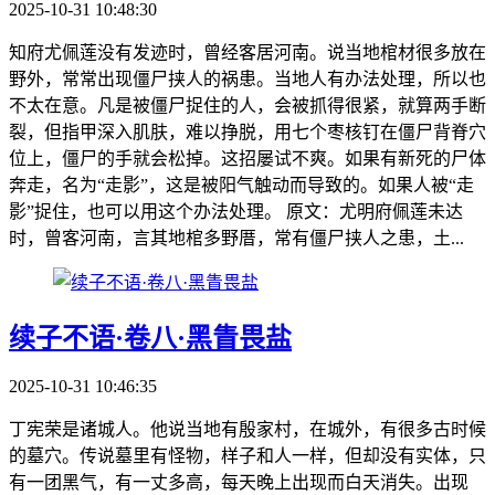
2025-10-31 10:48:30
知府尤佩莲没有发迹时，曾经客居河南。说当地棺材很多放在
野外，常常出现僵尸挟人的祸患。当地人有办法处理，所以也
不太在意。凡是被僵尸捉住的人，会被抓得很紧，就算两手断
裂，但指甲深入肌肤，难以挣脱，用七个枣核钉在僵尸背脊穴
位上，僵尸的手就会松掉。这招屡试不爽。如果有新死的尸体
奔走，名为“走影”，这是被阳气触动而导致的。如果人被“走
影”捉住，也可以用这个办法处理。 原文：尤明府佩莲未达
时，曾客河南，言其地棺多野厝，常有僵尸挟人之患，土...
续子不语·卷八·黑眚畏盐
2025-10-31 10:46:35
丁宪荣是诸城人。他说当地有殷家村，在城外，有很多古时候
的墓穴。传说墓里有怪物，样子和人一样，但却没有实体，只
有一团黑气，有一丈多高，每天晚上出现而白天消失。出现