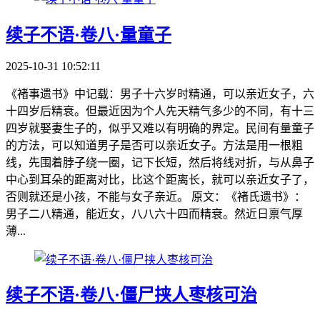
续子不语·卷八·量童子
2025-10-31 10:52:11
《褚事遗书》中记载：男子十六岁时精通，可以亲近女子，六
十四岁后精衰。但最近因为个人先天精气多少的不同，有十三
四岁就娶妻生子的，似乎又难以有明确的界定。民间有量童子
的方法，可以知道男子是否可以亲近女子。方法是用一根粗
线，先围着脖子绕一圈，记下长短，然后将线对折，与从鼻子
中心到耳朵的距离对比，比这个距离长，就可以亲近女子了，
否则就还是小孩，不能与女子亲近。 原文：《褚氏遗书》：
男子二八精通，能近女，八八六十四而精衰。然近日禀气厚
薄...
续子不语·卷八·僵尸挟人枣核可治