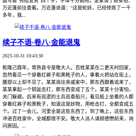
面写着“秀结宜男”四个字，字体十分娟秀。金家请了顾安伯、
万近蓬前往查看。万近蓬说道：“这是蛇妖，已经修炼了一千
多年，我...
续子不语·卷八·金能退鬼
2025-10-31 10:43:30
乾隆己酉年，常熟县令是敬大人。百姓某某在二更天时回家，
忽然看见一个穿着红裤子和黑靴子的人，拿着火把站在街上，
腰部以上却不见了。某某逃往亲戚家中，那东西跟着追来了，
某某拿起一个铜盆击打，那东西变成了五个。某某十分害怕，
关门躲避。后来有巡逻的士兵巡查船只，看见船上坐着的人都
穿着红裤子和黑靴子，知道这是妖物，用枪击打，全都变成五
个。过了一会儿，河里全是这些东西了。到了晚上，这些东西
冲进百姓家中，全城都很不安。敬大人派人请顾德懋前来，询
问原因。...