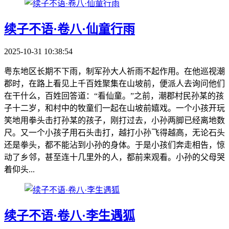
续子不语·卷八·仙童行雨
2025-10-31 10:38:54
粤东地区长期不下雨，制军孙大人祈雨不起作用。在他巡视潮
郡时，在路上看见上千百姓聚集在山坡前，便派人去询问他们
在干什么，百姓回答道：“看仙童。”之前，潮郡村民孙某的孩
子十二岁，和村中的牧童们一起在山坡前嬉戏。一个小孩开玩
笑地用拳头击打孙某的孩子，刚打过去，小孙两脚已经离地数
尺。又一个小孩子用石头击打，越打小孙飞得越高，无论石头
还是拳头，都不能沾到小孙的身体。于是小孩们奔走相告，惊
动了乡邻，甚至连十几里外的人，都前来观看。小孙的父母哭
着仰头...
续子不语·卷八·李生遇狐