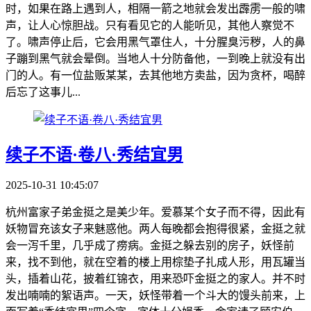
时，如果在路上遇到人，相隔一箭之地就会发出霹雳一般的啸
声，让人心惊胆战。只有看见它的人能听见，其他人察觉不
了。啸声停止后，它会用黑气罩住人，十分腥臭污秽，人的鼻
子蹦到黑气就会晕倒。当地人十分防备他，一到晚上就没有出
门的人。有一位盐贩某某，去其他地方卖盐，因为贪杯，喝醉
后忘了这事儿...
续子不语·卷八·秀结宜男
2025-10-31 10:45:07
杭州富家子弟金挺之是美少年。爱慕某个女子而不得，因此有
妖物冒充该女子来魅惑他。两人每晚都会抱得很紧，金挺之就
会一泻千里，几乎成了痨病。金挺之躲去别的房子，妖怪前
来，找不到他，就在空着的楼上用棕垫子扎成人形，用瓦罐当
头，插着山花，披着红锦衣，用来恐吓金挺之的家人。并不时
发出喃喃的絮语声。一天，妖怪带着一个斗大的馒头前来，上