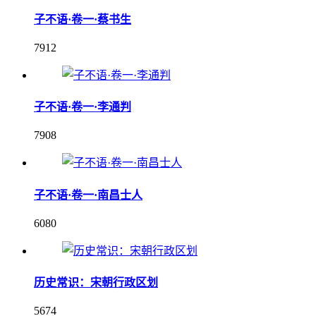
子不语·卷一·蔡书生
7912
子不语·卷一·李通判
7908
子不语·卷一·南昌士人
6080
历史常识：宋朝行政区划
5674