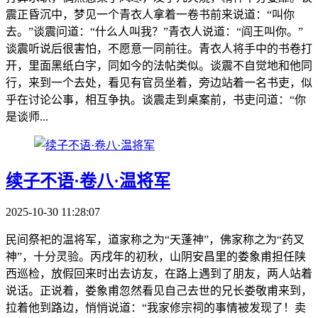
震正昏沉中，梦见一个青衣人拿着一卷书前来说道：“叫你
去。”谈震问道：“什么人叫我？”青衣人说道：“阎王叫你。”
谈震听说后很害怕，不愿意一同前往。青衣人将手中的书卷打
开，里面黑纸白字，同如今的法帖类似。谈震不自觉地和他同
行，来到一个去处，看见有官员坐着，旁边站着一名书吏，似
乎在讨论公事，相互争执。谈震走到桌案前，书吏问道：“你
是谈师...
续子不语·卷八·温将军
2025-10-30 11:28:07
民间祭祀的温将军，道家称之为“天蓬神”，佛家称之为“药叉
神”，十分灵验。丙戌年的初秋，山阴安昌里的娄象甫担任陕
西巡检，放假回来时出去访友，在路上遇到了朋友，两人站着
说话。正说着，娄象甫忽然看见自己去世的兄长娄敬甫来到，
拉着他到路边，悄悄说道：“我家修宗祠的事情被发现了！卖