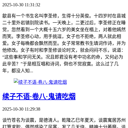
2025-10-30 11:31:32
歙县有一个书生名叫李圣修，生得十分英俊。十四岁时在县城
二十里外岩镇别院读书。一天晚上，二更过后，李圣修正在睡
觉，忽然看到一个大概十五六岁的美女坐在榻上，对着他嫣然
而笑。李圣修心动，用手挑逗，女子也不拒绝，两人就此相
爱。女子每晚都会飘然而至。女子常常教书生填词作诗，并为
他修改。女子有时和李圣修谈论时文，就会闷闷不乐，说道：
“这些事和学问无关。况且郎君没有考中功名的命，又何必为
此辛苦？”于是相互唱和诗词，倒也不觉寂寞。这么过了几
年，都没人知...
续子不语·卷八·鬼请吃烟
2025-10-30 11:29:38
谈竹苍名为谈震，是德清人。乾隆乙巳年夏天，谈震寓居苏州
打算求职，偶然感染了风寒，发了几天烧，精神十分萎靡。谈