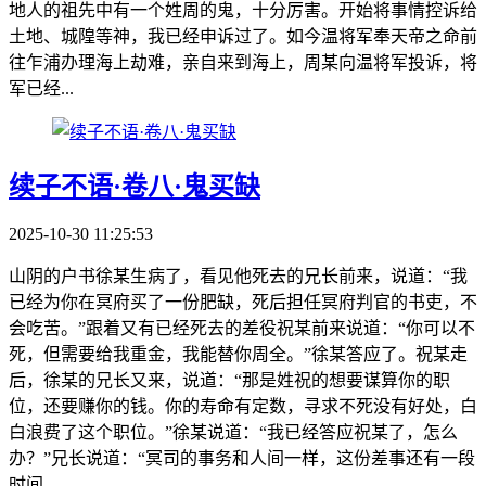
地人的祖先中有一个姓周的鬼，十分厉害。开始将事情控诉给
土地、城隍等神，我已经申诉过了。如今温将军奉天帝之命前
往乍浦办理海上劫难，亲自来到海上，周某向温将军投诉，将
军已经...
续子不语·卷八·鬼买缺
2025-10-30 11:25:53
山阴的户书徐某生病了，看见他死去的兄长前来，说道：“我
已经为你在冥府买了一份肥缺，死后担任冥府判官的书吏，不
会吃苦。”跟着又有已经死去的差役祝某前来说道：“你可以不
死，但需要给我重金，我能替你周全。”徐某答应了。祝某走
后，徐某的兄长又来，说道：“那是姓祝的想要谋算你的职
位，还要赚你的钱。你的寿命有定数，寻求不死没有好处，白
白浪费了这个职位。”徐某说道：“我已经答应祝某了，怎么
办？”兄长说道：“冥司的事务和人间一样，这份差事还有一段
时间，...