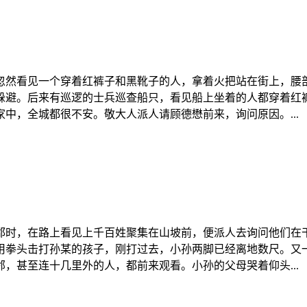
忽然看见一个穿着红裤子和黑靴子的人，拿着火把站在街上，腰
躲避。后来有巡逻的士兵巡查船只，看见船上坐着的人都穿着红
中，全城都很不安。敬大人派人请顾德懋前来，询问原因。...
郡时，在路上看见上千百姓聚集在山坡前，便派人去询问他们在干
用拳头击打孙某的孩子，刚打过去，小孙两脚已经离地数尺。又
，甚至连十几里外的人，都前来观看。小孙的父母哭着仰头...