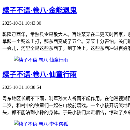
续子不语·卷八·金能退鬼
2025-10-31 10:43:30
乾隆己酉年，常熟县令是敬大人。百姓某某在二更天时回家，
拿起一个铜盆击打，那东西变成了五个。某某十分害怕，关门
一会儿，河里全是这些东西了。到了晚上，这些东西冲进百姓家
续子不语·卷八·仙童行雨
2025-10-31 10:38:54
粤东地区长期不下雨，制军孙大人祈雨不起作用。在他巡视潮
二岁，和村中的牧童们一起在山坡前嬉戏。一个小孩开玩笑地
头，都不能沾到小孙的身体。于是小孩们奔走相告，惊动了乡邻