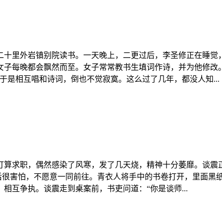
二十里外岩镇别院读书。一天晚上，二更过后，李圣修正在睡觉
女子每晚都会飘然而至。女子常常教书生填词作诗，并为他修改
于是相互唱和诗词，倒也不觉寂寞。这么过了几年，都没人知...
打算求职，偶然感染了风寒，发了几天烧，精神十分萎靡。谈震正
说后很害怕，不愿意一同前往。青衣人将手中的书卷打开，里面黑
互争执。谈震走到桌案前，书吏问道：“你是谈师...