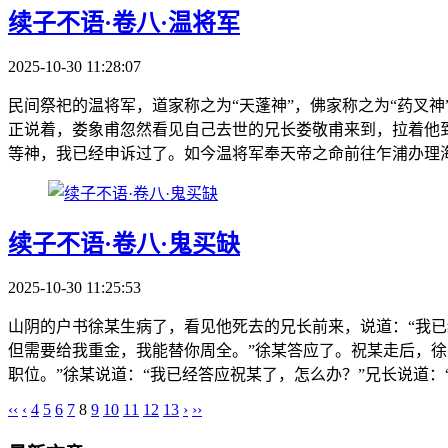
续子不语·卷八·温将军
2025-10-30 11:28:07
民间祭祀的温将军，道家称之为“天蓬神”，佛家称之为“药叉
正说着，娄象甫忽然看见自己去世的兄长娄敬甫来到，拉着他
等神，我已经申诉过了。如今温将军奉天帝之命前往乍浦办理海
续子不语·卷八·鬼买缺
2025-10-30 11:25:53
山阴的户书徐某生病了，看见他死去的兄长前来，说道：“我已
但需要给我重金，我能替你周全。”徐某答应了。祝某走后，
职位。”徐某说道：“我已经答应祝某了，怎么办？”兄长说道：
‹‹
‹
4
5
6
7
8
9
10
11
12
13
›
››