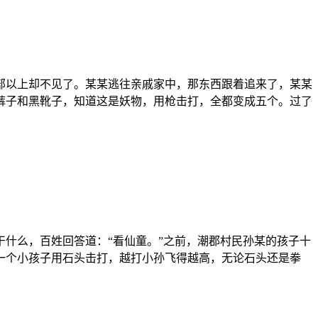
部以上却不见了。某某逃往亲戚家中，那东西跟着追来了，某某
裤子和黑靴子，知道这是妖物，用枪击打，全都变成五个。过了
什么，百姓回答道：“看仙童。”之前，潮郡村民孙某的孩子十
一个小孩子用石头击打，越打小孙飞得越高，无论石头还是拳