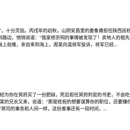
神”，十分灵验。丙戌年的初秋，山阴安昌里的娄象甫担任陕西巡
到路边，悄悄说道：“我家修宗祠的事情被发现了！卖地人的祖
上劫难，亲自来到海上，周某向温将军投诉，将军已经...
经为你在冥府买了一份肥缺，死后担任冥府判官的书吏，不会吃
徐某的兄长又来，说道：“那是姓祝的想要谋算你的职位，还要赚
“冥司的事务和人间一样，这份差事还有一段时间，...