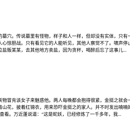
的墓穴。传说墓里有怪物，样子和人一样，但却没有实体，只有
人心惊胆战。只有看见它的人能听见，其他人察觉不了。啸声停
盐贩某某，去其他地方卖盐，因为贪杯，喝醉后忘了这事儿...
妖物冒充该女子来魅惑他。两人每晚都会抱得很紧，金挺之就会
着山花，披着红锦衣，用来恐吓金挺之的家人。并不时发出喃喃
看。万近蓬说道：“这是蛇妖，已经修炼了一千多年，我...