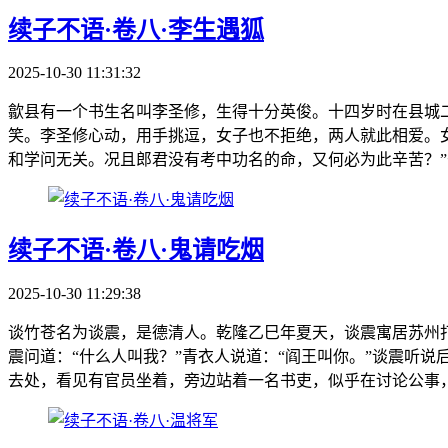
续子不语·卷八·李生遇狐
2025-10-30 11:31:32
歙县有一个书生名叫李圣修，生得十分英俊。十四岁时在县城
笑。李圣修心动，用手挑逗，女子也不拒绝，两人就此相爱。
和学问无关。况且郎君没有考中功名的命，又何必为此辛苦？”
续子不语·卷八·鬼请吃烟
2025-10-30 11:29:38
谈竹苍名为谈震，是德清人。乾隆乙巳年夏天，谈震寓居苏州
震问道：“什么人叫我？”青衣人说道：“阎王叫你。”谈震听
去处，看见有官员坐着，旁边站着一名书吏，似乎在讨论公事，相