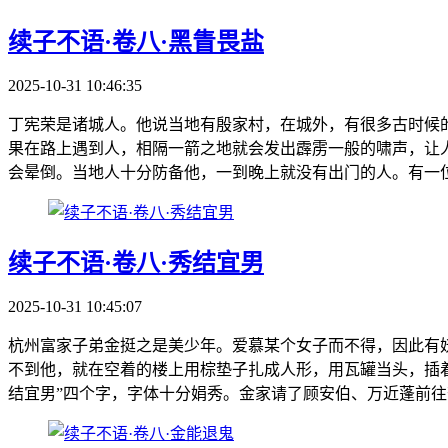
续子不语·卷八·黑眚畏盐
2025-10-31 10:46:35
丁宪荣是诸城人。他说当地有殷家村，在城外，有很多古时候
果在路上遇到人，相隔一箭之地就会发出霹雳一般的啸声，让
会晕倒。当地人十分防备他，一到晚上就没有出门的人。有一位
续子不语·卷八·秀结宜男
2025-10-31 10:45:07
杭州富家子弟金挺之是美少年。爱慕某个女子而不得，因此有
不到他，就在空着的楼上用棕垫子扎成人形，用瓦罐当头，插
结宜男”四个字，字体十分娟秀。金家请了顾安伯、万近蓬前往查