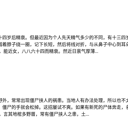
十四岁后精衰。但最近因为个人先天精气多少的不同，有十三四
围着脖子绕一圈，记下长短，然后将线对折，与从鼻子中心到耳
能近女，八八六十四而精衰。然近日禀气厚薄...
野外，常常出现僵尸挟人的祸患。当地人有办法处理，所以也不
僵尸的手就会松掉。这招屡试不爽。如果有新死的尸体奔走，名为
言其地棺多野厝，常有僵尸挟人之患，土...