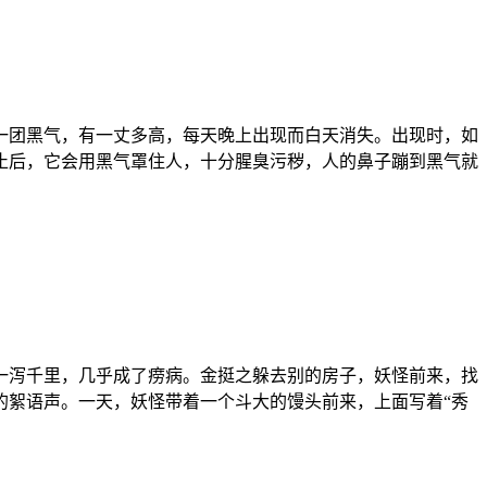
一团黑气，有一丈多高，每天晚上出现而白天消失。出现时，如
止后，它会用黑气罩住人，十分腥臭污秽，人的鼻子蹦到黑气就
一泻千里，几乎成了痨病。金挺之躲去别的房子，妖怪前来，找
的絮语声。一天，妖怪带着一个斗大的馒头前来，上面写着“秀