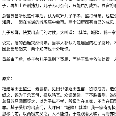
子，再加上严刑拷打，儿子无可奈何，只能屈打成招。县官将
总督苏昌听说这件事后，认为就算儿子不孝，殴打母亲，也应
知府，一起在省城的城隍庙中会审。两个知府都有自己的成见
儿子被绑，快要出庙门的时候，大叫道：“城隍，城隍，我一家
说完，庙的西厢突然倒塌，当事人都认为是庙里的柱子腐坏，
因此骚动起来，两个知府也十分吃惊。
重新审问后，终于替儿子洗刷了冤屈，而将王监生依法处置。
原文：
福建莆田王监生，素豪横，见田邻张妪田五亩，欲取成方，造
缚之，诬为子杀其母，擒以鸣官。众证确凿，子不胜毒刑，遂
总督苏昌闻而疑之，以为子纵不孝，殴母当在其家，不当在田
罪。其子受绑将出庙门，大呼曰：“城隍！城隍！我一家奇冤
忽移而前，以两梃夹叉之，人不能过。于是观者大噪，两府亦