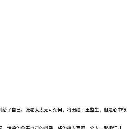
判给了自己。张老太太无可奈何，将田给了王监生，但是心中很
来，污蔑他杀害自己的母亲，将他押去官府。众人一起指证儿