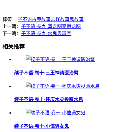
标签：
子不语
古典故事
志怪故事
鬼故事
上一篇：
子不语·卷九·真龙图变假龙图
下一篇：
子不语·卷九·水鬼畏嚣字
相关推荐
续子不语·卷十·三王神请医治臂
续子不语·卷十·怀庆水灾投匾水息
续子不语·卷十·小僮遇女鬼