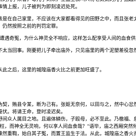
事情上报，儿子被判为即刻凌迟处死。
该是在自己家里，不应该在大家都看得见的田野之中，而且张老
，仍然按照之前的判罚定罪。
遭遇奇冤，为什么神灵全不响应，这样怎么配享受人间的血食供
不太当回事。刚要把儿子牵出庙外，只见庙里的两个泥塑差役忽
从此之后，这里的城隍庙香火比之前更加旺盛了。
伪契，贿县令某，断为己有。张妪无奈何，以田与之，然中心忿
诬伏。将请王命，登时凌迟矣。
野间众人属目之地。且遍体鳞伤，子殴母，必不至此。乃檄福、
极枉，而神全无灵响，何以享人间血食哉？”语毕，庙之西厢突然
悚然重鞫，始白其子冤，而置王监生于法。从此，城隍庙之香火