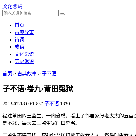
文化常识
首页
古典故事
诗词
成语
文化常识
历史常识
首页
>
古典故事
>
子不语
子不语·卷九·莆田冤狱
2023-07-18 09:13:37
子不语
1839
福建莆田的王监生，一向豪横，看上了邻居家张老太太的五亩
是不忿，每天去王监生家门口怒骂。
王监生不堪其扰，花钱让邻居打死了张老太太，然后叫张老太