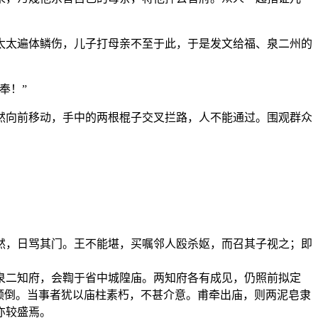
太太遍体鳞伤，儿子打母亲不至于此，于是发文给福、泉二州的
奉！”
然向前移动，手中的两根棍子交叉拦路，人不能通过。围观群众
然，日骂其门。王不能堪，买嘱邻人殴杀妪，而召其子视之；即
泉二知府，会鞫于省中城隍庙。两知府各有成见，仍照前拟定
倾倒。当事者犹以庙柱素朽，不甚介意。甫牵出庙，则两泥皂隶
亦较盛焉。