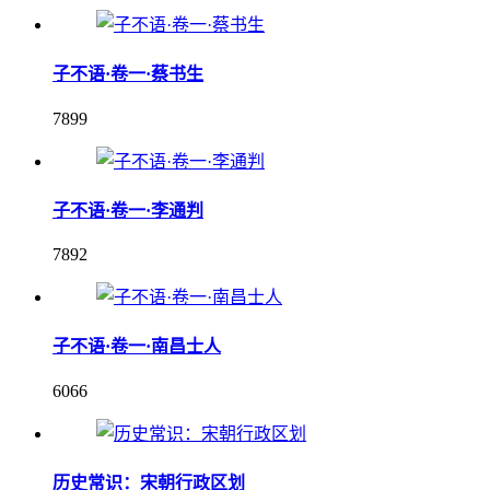
子不语·卷一·蔡书生
7899
子不语·卷一·李通判
7892
子不语·卷一·南昌士人
6066
历史常识：宋朝行政区划