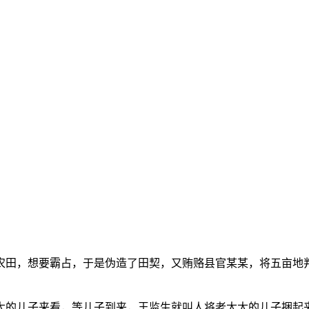
农田，想要霸占，于是伪造了田契，又贿赂县官某某，将五亩地
太的儿子来看，等儿子到来，王监生就叫人将老太太的儿子捆起