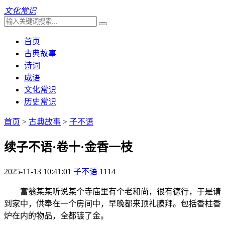
文化常识
首页
古典故事
诗词
成语
文化常识
历史常识
首页
>
古典故事
>
子不语
续子不语·卷十·金香一枝
2025-11-13 10:41:01
子不语
1114
富翁某某听说某个寺庙里有个老和尚，很有德行，于是请
到家中，供奉在一个房间中，早晚都来顶礼膜拜。包括香柱香
炉在内的物品，全都镀了金。