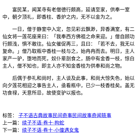
富民某，闻某寺有老僧德行颇高，延请至家，供奉一室
中，朝夕顶礼，即香柱、香炉之内，无不以金为之。
一日，僧于静室中入定，忽见彩云飘渺，异香满室，有二
仙女将一莲花座来曰：「我奉西方佛祖之命来迎。」僧自顾功
行颇浅，惧不敢往。仙女催促再三，且曰：「若不去，我无以
复命。」僧乃取瓶中香桂一枝与之，始冉冉而去。明日，主人
家产一驴，堕地而死，奴仆辈剖食之，肠中有金香一枝，惊白
主人，僧不知也，即主人亦不知金香桂为供奉和尚之物。
后偶于参礼和尚时，主人谈及此事，和尚大惊失色，始以
向夕莲花相迎之事告主人，亟看瓶中，已少一枝香桂矣。盖无
功食禄，天意所忌，故使变驴以报也。
标签：
子不语
古典故事
民间奇事
民间故事
奇闻轶事
上一篇：
续子不语·卷十·拘蛇
下一篇：
续子不语·卷十·小僮遇女鬼