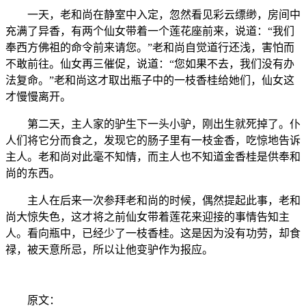
一天，老和尚在静室中入定，忽然看见彩云缥缈，房间中
充满了异香，有两个仙女带着一个莲花座前来，说道：“我们
奉西方佛祖的命令前来请您。”老和尚自觉道行还浅，害怕而
不敢前往。仙女再三催促，说道：“您如果不去，我们没有办
法复命。”老和尚这才取出瓶子中的一枝香桂给她们，仙女这
才慢慢离开。
第二天，主人家的驴生下一头小驴，刚出生就死掉了。仆
人们将它分而食之，发现它的肠子里有一枝金香，吃惊地告诉
主人。老和尚对此毫不知情，而主人也不知道金香桂是供奉和
尚的东西。
主人在后来一次参拜老和尚的时候，偶然提起此事，老和
尚大惊失色，这才将之前仙女带着莲花来迎接的事情告知主
人。看向瓶中，已经少了一枝香桂。这是因为没有功劳，却食
禄，被天意所忌，所以让他变驴作为报应。
原文：