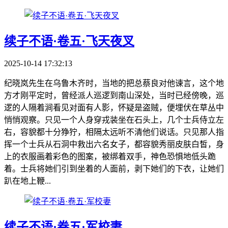
续子不语·卷五·飞天夜叉
2025-10-14 17:32:13
纪晓岚先生在乌鲁木齐时，当地的把总蔡良对他谏言，这个地
方才刚平定时，曾经派人巡逻到南山深处，当时已经傍晚，巡
逻的人隔着涧看见对面有人影，怀疑是盗贼，便埋伏在草丛中
悄悄观察。只见一个人身穿戎装坐在石头上，几个士兵侍立左
右，容貌都十分狰狞，相隔太远听不清他们说话。只见那人指
挥一个士兵从石洞中救出六名女子，都容貌秀丽皮肤白皙，身
上的衣服画着彩色的图案，被绑着双手，神色恐惧地低头跪
着。士兵将她们引到坐着的人面前，剥下她们的下衣，让她们
趴在地上鞭...
续子不语·卷五·军校妻