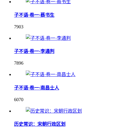
子不语·卷一·蔡书生
7903
子不语·卷一·李通判
7896
子不语·卷一·南昌士人
6070
历史常识：宋朝行政区划