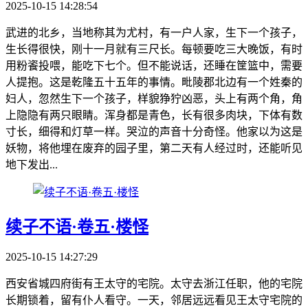
2025-10-15 14:28:54
武进的北乡，当地称其为尤村，有一户人家，生下一个孩子，
生长得很快，刚十一月就有三尺长。每顿要吃三大晚饭，有时
用粉餈投喂，能吃下七个。但不能说话，还睡在筐篮中，需要
人提抱。这是乾隆五十五年的事情。毗陵郡北边有一个姓秦的
妇人，忽然生下一个孩子，样貌狰狞凶恶，头上有两个角，角
上隐隐有两只眼睛。浑身都是青色，长有很多肉块，下体有数
寸长，细得和灯草一样。哭泣的声音十分奇怪。他家以为这是
妖物，将他埋在废弃的园子里，第二天有人经过时，还能听见
地下发出...
续子不语·卷五·楼怪
2025-10-15 14:27:29
西安省城四府街有王太守的宅院。太守去浙江任职，他的宅院
长期锁着，留有仆人看守。一天，邻居远远看见王太守宅院的