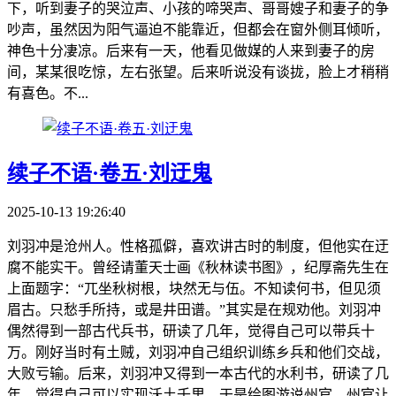
下，听到妻子的哭泣声、小孩的啼哭声、哥哥嫂子和妻子的争
吵声，虽然因为阳气逼迫不能靠近，但都会在窗外侧耳倾听，
神色十分凄凉。后来有一天，他看见做媒的人来到妻子的房
间，某某很吃惊，左右张望。后来听说没有谈拢，脸上才稍稍
有喜色。不...
续子不语·卷五·刘迂鬼
2025-10-13 19:26:40
刘羽冲是沧州人。性格孤僻，喜欢讲古时的制度，但他实在迂
腐不能实干。曾经请董天士画《秋林读书图》，纪厚斋先生在
上面题字：“兀坐秋树根，块然无与伍。不知读何书，但见须
眉古。只愁手所持，或是井田谱。”其实是在规劝他。刘羽冲
偶然得到一部古代兵书，研读了几年，觉得自己可以带兵十
万。刚好当时有土贼，刘羽冲自己组织训练乡兵和他们交战，
大败亏输。后来，刘羽冲又得到一本古代的水利书，研读了几
年，觉得自己可以实现沃土千里。于是绘图游说州官，州官让