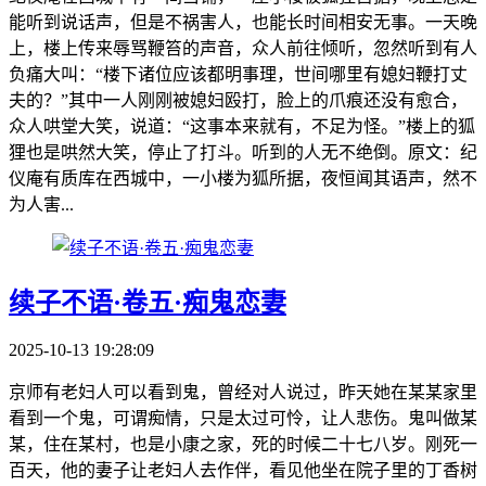
能听到说话声，但是不祸害人，也能长时间相安无事。一天晚
上，楼上传来辱骂鞭笞的声音，众人前往倾听，忽然听到有人
负痛大叫：“楼下诸位应该都明事理，世间哪里有媳妇鞭打丈
夫的？”其中一人刚刚被媳妇殴打，脸上的爪痕还没有愈合，
众人哄堂大笑，说道：“这事本来就有，不足为怪。”楼上的狐
狸也是哄然大笑，停止了打斗。听到的人无不绝倒。原文：纪
仪庵有质库在西城中，一小楼为狐所据，夜恒闻其语声，然不
为人害...
续子不语·卷五·痴鬼恋妻
2025-10-13 19:28:09
京师有老妇人可以看到鬼，曾经对人说过，昨天她在某某家里
看到一个鬼，可谓痴情，只是太过可怜，让人悲伤。鬼叫做某
某，住在某村，也是小康之家，死的时候二十七八岁。刚死一
百天，他的妻子让老妇人去作伴，看见他坐在院子里的丁香树