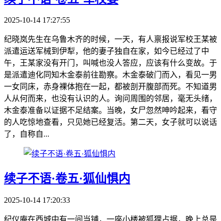
2025-10-14 17:27:55
纪晓岚先生在乌鲁木齐的时候，一天，有人禀报说军校王某被
派遣运送军械到伊犁，他的妻子独自在家，如今已经过了中
午，王某家没有开门，叫喊也没人答应，应该有什么变故。于
是派遣迪化同知木金泰前往勘察。木金泰破门而入，看见一男
一女同床，赤身裸体抱在一起，都被剖开腹部而死。不知道男
人从何而来，也没有认识的人。询问周围的邻居，毫无头绪，
木金泰准备以证据不足结案。当晚，女尸忽然呻吟起来，看守
的人吃惊地查看，只见她已经复活。第二天，女子就可以说话
了，自称自...
续子不语·卷五·狐仙惧内
2025-10-14 17:20:33
纪仪庵在西城中有一间当铺，一座小楼被狐狸占据，晚上总是