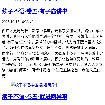
续子不语·卷五·有子庙讲书
2025-10-15 14:33:42
西江太史周驾轩，新考中孝廉，去北京参加会试。路过山东地
界时，梦见有人将他引导到一个地方，房屋十分雄伟，上面写
着“有子庙”三个字。周驾轩心中疑惑，认为有子配享圣人很久
了，为什么在这里另外立了庙？不久，周驾轩被叫入庙里，上
面坐着一个身穿古代衣冠的人，大概五十多岁，眉毛头发十分
清秀，周驾轩作揖后走入庙中，有子让他坐在旁边后，说道：
“你是西江名士，可知《论语》第二章“孝弟也者，其为人之本
欤”该如何解释？”周驾轩说道：“仁是五德之首，孝弟又是仁
德...
续子不语·卷五·武进两异事