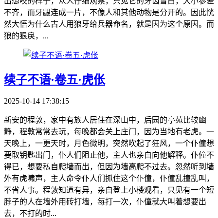
出想咬的样子，众人仔细观察，只见它的牙齿雪白，大小参差
不齐，而牙龈连成一片，不像人和其他动物是分开的。因此恍
然大悟为什么古人用狼牙给兵器命名，就是因为这个原因。而
狼的狠戾，...
续子不语·卷五·虎伥
2025-10-14 17:38:15
新安的程敦，家中有族人居住在深山中，后园的亭苑比较幽
静，程敦常常去玩，每晚都会关上庄门，因为当地有老虎。一
天晚上，一更天时，月色微明，突然吹起了狂风，一个仆僮想
要取钥匙出门，仆人们阻止他，主人也亲自向他解释。仆僮不
得已，想要私自爬墙而出，但因为墙高爬不过去。忽然听到墙
外有虎啸声，主人命令仆人们抓住这个仆僮，仆僮乱撞乱叫，
不省人事。程敦知道有异，亲自登上小楼观看，只见有一个短
脖子的人在墙外用砖打墙，每打一次，仆僮就大叫着想要出
去，不打的时...