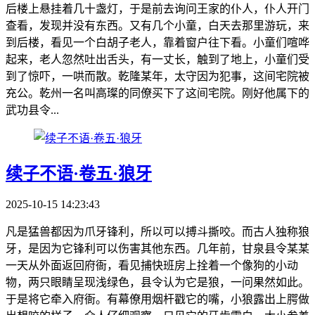
后楼上悬挂着几十盏灯，于是前去询问王家的仆人，仆人开门
查看，发现并没有东西。又有几个小童，白天去那里游玩，来
到后楼，看见一个白胡子老人，靠着窗户往下看。小童们喧哗
起来，老人忽然吐出舌头，有一丈长，触到了地上，小童们受
到了惊吓，一哄而散。乾隆某年，太守因为犯事，这间宅院被
充公。乾州一名叫高璨的同僚买下了这间宅院。刚好他属下的
武功县令...
续子不语·卷五·狼牙
2025-10-15 14:23:43
凡是猛兽都因为爪牙锋利，所以可以搏斗撕咬。而古人独称狼
牙，是因为它锋利可以伤害其他东西。几年前，甘泉县令某某
一天从外面返回府衙，看见捕快班房上拴着一个像狗的小动
物，两只眼睛呈现浅绿色，县令认为它是狼，一问果然如此。
于是将它牵入府衙。有幕僚用烟杆戳它的嘴，小狼露出上腭做