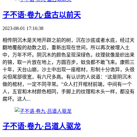
子不语·卷九·盘古以前天
2023-08-01 17:16:38
相传阴沉木是天地开辟之前的树，沉在沙底或者水底，经过天
翻地覆般的劫数之后，重新出现在世间，所以再次被埋入土
中，万年不坏。阴沉木的颜色呈现深绿色，纹理就像是织出来
的锦，取一片放在地上，方圆百步，蚊虫都不敢飞来。康熙三
十年，天台山崩，沙土中出现一座棺材，形制十分诡异，头很
尖但尾部很宽，有六尺多高。有认识的人说道：“这是阴沉木
做的棺材，一定不同寻常。”众人打开棺材前端，中间有一个
人，五官和木材颜色相同，手脚上的纹理和木头一样，都没有
腐坏。这人...
子不语·卷九·吕道人驱龙