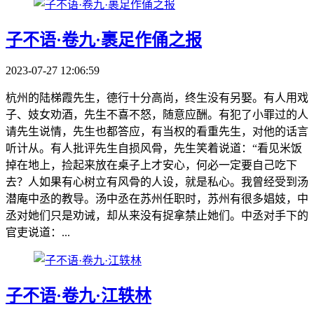
子不语·卷九·裹足作俑之报
2023-07-27 12:06:59
杭州的陆梯霞先生，德行十分高尚，终生没有另娶。有人用戏
子、妓女劝酒，先生不喜不怒，随意应酬。有犯了小罪过的人
请先生说情，先生也都答应，有当权的看重先生，对他的话言
听计从。有人批评先生自损风骨，先生笑着说道：“看见米饭
掉在地上，捡起来放在桌子上才安心，何必一定要自己吃下
去？人如果有心树立有风骨的人设，就是私心。我曾经受到汤
潜庵中丞的教导。汤中丞在苏州任职时，苏州有很多娼妓，中
丞对她们只是劝诫，却从来没有捉拿禁止她们。中丞对手下的
官吏说道：...
子不语·卷九·江轶林