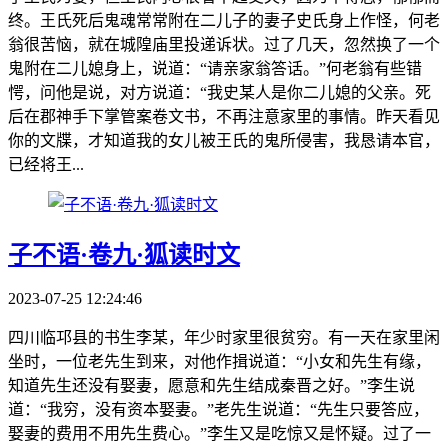
终。王氏死后鬼魂常常附在二儿子的妻子史氏身上作怪，何老
翁很苦恼，就在城隍庙里投递诉状。过了几天，忽然换了一个
鬼附在二儿媳身上，说道：“请亲家翁答话。”何老翁有些错
愕，问他是说，对方说道：“我史某人是你二儿媳的父亲。死
后在郡神手下掌管案卷文书，不再注意家里的事情。昨天看见
你的文牒，才知道我的女儿被王氏的鬼所侵害，我恳请本官，
已经将王...
子不语·卷九·狐读时文
2023-07-25 12:24:46
四川临邛县的书生李某，年少时家里很贫穷。有一天在家里闲
坐时，一位老先生到来，对他作揖说道：“小女和先生有缘，
知道先生还没有娶妻，愿意和先生结成秦晋之好。”李生说
道：“我穷，没有资本娶妻。”老先生说道：“先生只要答应，
娶妻的费用不用先生费心。”李生又是吃惊又是怀疑。过了一