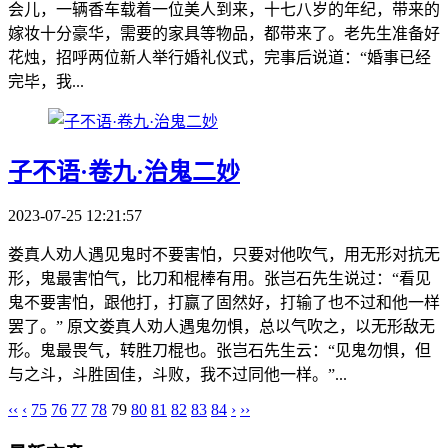
会儿，一辆香车载着一位美人到来，十七八岁的年纪，带来的
嫁妆十分豪华，需要的家具等物品，都带来了。老先生准备好
花烛，招呼两位新人举行婚礼仪式，完事后说道：“婚事已经
完毕，我...
子不语·卷九·治鬼二妙
2023-07-25 12:21:57
娄真人劝人遇见鬼时不要害怕，只要对他吹气，用无形对抗无
形，鬼最害怕气，比刀和棍棒有用。张岂石先生说过：“看见
鬼不要害怕，跟他打，打赢了固然好，打输了也不过和他一样
罢了。” 原文娄真人劝人遇鬼勿惧，总以气吹之，以无形敌无
形。鬼最畏气，转胜刀棍也。张岂石先生云：“见鬼勿惧，但
与之斗，斗胜固佳，斗败，我不过同他一样。”...
‹‹
‹
75
76
77
78
79
80
81
82
83
84
›
››