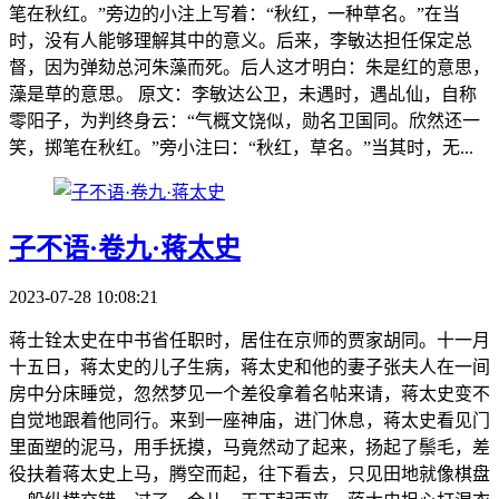
笔在秋红。”旁边的小注上写着：“秋红，一种草名。”在当
时，没有人能够理解其中的意义。后来，李敏达担任保定总
督，因为弹劾总河朱藻而死。后人这才明白：朱是红的意思，
藻是草的意思。 原文：李敏达公卫，未遇时，遇乩仙，自称
零阳子，为判终身云：“气概文饶似，勋名卫国同。欣然还一
笑，掷笔在秋红。”旁小注曰：“秋红，草名。”当其时，无...
子不语·卷九·蒋太史
2023-07-28 10:08:21
蒋士铨太史在中书省任职时，居住在京师的贾家胡同。十一月
十五日，蒋太史的儿子生病，蒋太史和他的妻子张夫人在一间
房中分床睡觉，忽然梦见一个差役拿着名帖来请，蒋太史变不
自觉地跟着他同行。来到一座神庙，进门休息，蒋太史看见门
里面塑的泥马，用手抚摸，马竟然动了起来，扬起了鬃毛，差
役扶着蒋太史上马，腾空而起，往下看去，只见田地就像棋盘