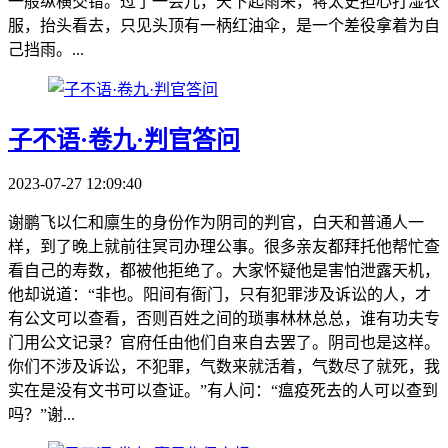
一般纵横交错。过了一会儿，天下起雨来，蒋太史担心打湿衣
服，抬头看去，只见头顶有一柄红油伞，是一个差役拿着为自
己挡雨。...
子不语·卷九·判官答问
2023-07-27 12:09:40
谢鹏飞以仁和廪生的身份作为阴司的判官，白天和普通人一
样，到了晚上就前往冥司办理公事。很多亲友都拜托他帮忙查
看自己的寿数，都被他拒绝了。大家怀疑他是害怕泄露天机，
他却说道：“非也。阳间有衙门，只有犯罪涉及诉讼的人，才
有公文可以查看，否则百姓之间的琐事林林总总，谁有功夫专
门用公文记录？官府任由他们自来自去罢了。阴司也是这样。
你们不涉及诉讼，不犯罪，气数来就活着，气数尽了就死，我
实在是没有文书可以查证。”有人问：“瘟疫死去的人可以查到
吗？”谢...