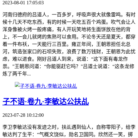
2023-08-01 17:05:03
河南归德府的吕道人，一百多岁，呼吸声很大就像雷鸣。有时
候十几天不吃东西，有的时候一天吃五百个鸡蛋。吹气会让人
浑身像被火烤一般疼痛，有人开玩笑地将生面饼放在他的背
上，不一会儿就烤的焦熟可以食用。不论冬天还是夏天，都穿
着一件布袄，一天能行三百里。雍正年间，王朝恩担任北总
河，筑造张家口的石坝失败，浪费了数万钱财，王朝恩为此忧
虑，难以进食。刚好吕道人到来，说道：“这下面有毒龙作
祟。”王朝恩问道：“你能驱赶它吗？”吕道士说道：“这条龙修
炼了两千年...
子不语·卷九·李敏达公扶乩
2023-07-28 10:12:00
李卫李敏达没有发迹之时，扶乩遇到仙人，自称零阳子，给李
敏达判了生平：“气概文饶似，勋名卫国同。欣然还一笑，掷