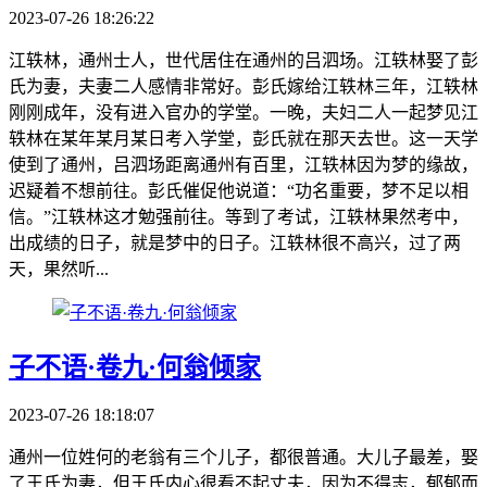
2023-07-26 18:26:22
江轶林，通州士人，世代居住在通州的吕泗场。江轶林娶了彭
氏为妻，夫妻二人感情非常好。彭氏嫁给江轶林三年，江轶林
刚刚成年，没有进入官办的学堂。一晚，夫妇二人一起梦见江
轶林在某年某月某日考入学堂，彭氏就在那天去世。这一天学
使到了通州，吕泗场距离通州有百里，江轶林因为梦的缘故，
迟疑着不想前往。彭氏催促他说道：“功名重要，梦不足以相
信。”江轶林这才勉强前往。等到了考试，江轶林果然考中，
出成绩的日子，就是梦中的日子。江轶林很不高兴，过了两
天，果然听...
子不语·卷九·何翁倾家
2023-07-26 18:18:07
通州一位姓何的老翁有三个儿子，都很普通。大儿子最差，娶
了王氏为妻，但王氏内心很看不起丈夫，因为不得志，郁郁而