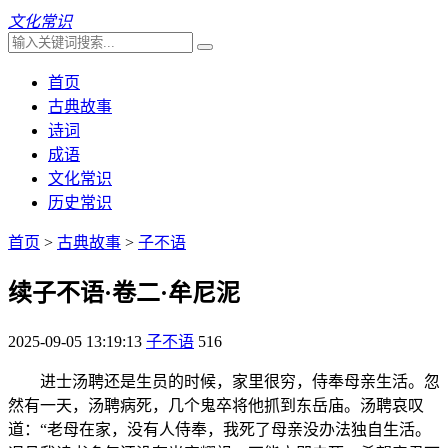
文化常识
首页
古典故事
诗词
成语
文化常识
历史常识
首页
>
古典故事
>
子不语
续子不语·卷二·牟尼泥
2025-09-05 13:19:13
子不语
516
进士汤聘还是生员的时候，家里很穷，侍奉母亲生活。忽
然有一天，汤聘病死，几个鬼卒将他抓到东岳庙。汤聘哀叹
道：“老母在家，没有人侍奉，我死了母亲没办法独自生活。