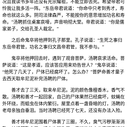
况且我读书多年还没有光宗耀祖，不能立即去死。希望帝君可
怜我让我多活一阵。”东岳帝君说道：“你命中只考到秀才，寿
命也就这么多。阴司法律森严，不能按你的意思增加功名和寿
命。”汤聘抓住桌案哀嚎，声音响彻大堂。帝君说道：“你是儒
家弟子，交给孔圣人裁定。”
之后命鬼卒将他押到孔子那里。孔子说道：“生死之事归
东岳帝君管，功名之事归文昌帝君管，我不参与。”
鬼卒将他押回去时，遇到了观音菩萨，汤聘哀求活命。菩
萨说道：“这是孝道，应该答应用来劝告世人？”鬼卒说道：
“他死了几天了，尸体已经腐坏了。怎么办？”菩萨命善才童子
去西天取牟尼泥补完汤聘的尸体。
善才去了三天，取来牟尼泥。泥的颜色像檀香木，香气不
散。汤聘和善才一起回家，自己的尸体果然已经腐坏，蚊蝇在
外环绕，而蛆虫在体内繁衍。屋里点着一盏昏暗的灯，汤聘的
老母亲独自垂泪。当时汤聘已经死了七天，还没有办法入殓。
善才将牟尼泥围着尸体裹了三圈，不久，臭气污秽渐渐消