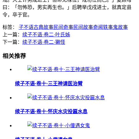
曰：「勿怖恐，男实再生也。」后聘举戊戌进士，就真定县
令，卒于官。
标签：
子不语
古典故事
民间奇事
民间故事
奇闻轶事
鬼故事
上一篇：
续子不语·卷二·叶氏姊
下一篇：
续子不语·卷二·獭怪
相关推荐
续子不语·卷十·三王神请医治臂
续子不语·卷十·怀庆水灾投匾水息