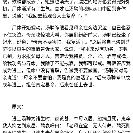
散，蚊蝇都散去了，蛆虫也消失了，腐烂的地方也变得完好如
初，尸体渐渐有了生气。善才让汤聘的魂魄从口中回到身体
里，说道：“我回去给观音大士复命了。”
尸体开始蠕动，汤聘睁眼看见母亲在旁边哭泣，自己也忍
不住哭泣。母亲吃惊地大叫，邻居们纷纷前来，汤聘已经坐了
起来，说道：“母亲不要害怕，我复活了。”之后将自己遇到菩
萨得以重生的事情告诉大家，说道：“我本来没有功名，寿数
已到，力求报父母之恩，菩萨命我持贪、淫、荤、酒等戒律，
给我功名与寿命。我除了不能戒酒，我都可以戒。菩萨答应我
成为进士，但命中没有官职，告诫我不要做官。”汤聘又对母
亲说道：“母亲不要害怕，我是真的复活了。”后来汤聘考中戊
戌年进士，担任真定县令，后来在任上去世。
原文：
进土汤聘为诸生时，家贫甚，奉母以居。忽病且死，鬼卒
数人拘之到东岳。聘哀吁曰：「老母在堂，无人侍养，聘死则
母不得独生，且读书未获显亲扬名，乌可即死？望帝怜而假之