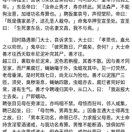
年。」东岳帝曰：「汝命止秀才，寿亦终此。冥法森严，不能
徇汝意，加增功名寿算也。」聘扳案哀号，声彻堂阶。帝曰：
「既是儒家弟子，送孔圣人裁夺。」命鬼卒押至宣圣处。宣圣
曰：「生死隶东岳，功名隶文昌，我不与焉。」
回时路遇普门大士，哀诉求生，大士曰：「孝思也，盍允
之以劝世。」鬼卒曰：「彼死数日，尸腐矣，奈何？」大士命
善才往西天取牟尼泥补完其尸，善才往。
越三日，裹取牟尼泥来，泥色若栴檀，其香不散。因与善才同
至家，而尸果腐烂，蝇蚋嘬于外，虫蛆攻其中。见一灯荧然，
老母垂涕。是时死既七日，尚无以为殓也。善才以泥围尸三
匝，须臾，臭秽渐息，蝇蚋四散，虫蛆亦去，腐烂者完好如
常，遂有生气。善才令聘魂归其中，从口入，曰：「我返报大
士去矣。」尸即蠕动。
聘张目见母在旁涕泣，亦呜咽不禁。母惊而狂叫，邻人咸集，
聘已起坐，曰：「母勿怖，男再生矣。」因备言遇大士得再生
之故，曰：「男本无功名，命限已尽，力求报父母恩。大士命
持贪淫荤酒诸戒，与我功名寿算。男惟不能断酒，馀俱如所
戒。大士许男成进士，但命无禄位，戒勿仕而已。」复顾母