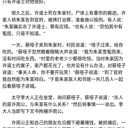
只有许道士对他很好。
很久之后，许道士死在朱家村，尸体上有重伤的痕迹。许
家人将朱某告到官府，被拷打治罪，准备施以极刑。有人说：
“朱某确实杀了许道士，罪有应得。”也有人说：“恐怕其中有
冤屈，只是不知道。”
一天，蔡哑子来到朱家村，村民说道：“哑子过来，给你
吃的。”蔡哑子忽然瞪着眼睛大声说道：“我为朱某雪冤而来，
没有时间吃东西。”村里的老老少少都很吃惊。当时朱家因为
许道士的案子，家产都花光了，也并没有什么办法，对蔡哑子
说道：“事关人命，你不要开玩笑！”蔡哑子说道：“到了官府
我自然能为朱某辩白。”于是朱家族人和邻居一共几百人一起
拉着蔡哑子进城。
太守李大人正在坐堂，询问蔡哑子，蔡哑子说道：“杀人
的是许雨公，与朱某有什么关系？”然后将事情一一说出。李
大人当即写下文书拘捕许雨公。
许雨公正和自己的朋友在瓜棚下避暑赌钱，被抓捕后，一