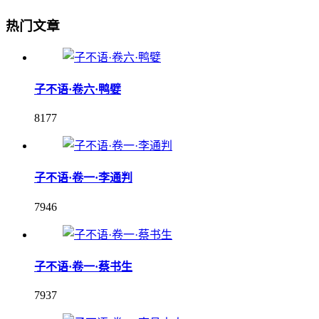
热门文章
子不语·卷六·鸭嬖
8177
子不语·卷一·李通判
7946
子不语·卷一·蔡书生
7937