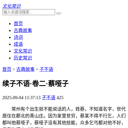
文化常识
首页
古典故事
诗词
成语
文化常识
历史常识
首页
>
古典故事
>
子不语
续子不语·卷二·蔡哑子
2025-09-04 11:37:13
子不语
425
常州有个出生就不能说话的人，姓蔡，不知道名字，世代
居住在郡北的青山庄。因为家里贫穷，蔡某不得不行乞，人们
都叫他蔡哑子，蔡哑子没有其他技能，众多乞丐都对他不好，