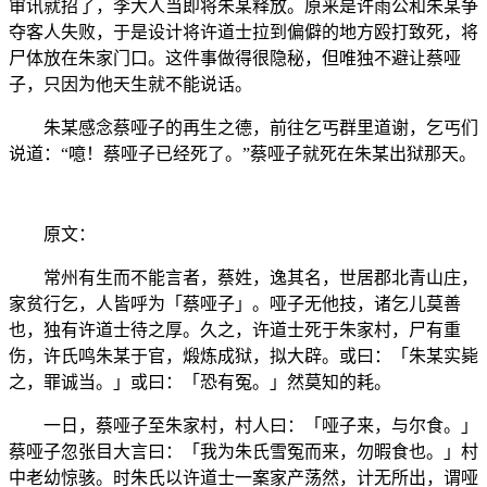
审讯就招了，李大人当即将朱某释放。原来是许雨公和朱某争
夺客人失败，于是设计将许道士拉到偏僻的地方殴打致死，将
尸体放在朱家门口。这件事做得很隐秘，但唯独不避让蔡哑
子，只因为他天生就不能说话。
朱某感念蔡哑子的再生之德，前往乞丐群里道谢，乞丐们
说道：“噫！蔡哑子已经死了。”蔡哑子就死在朱某出狱那天。
原文：
常州有生而不能言者，蔡姓，逸其名，世居郡北青山庄，
家贫行乞，人皆呼为「蔡哑子」。哑子无他技，诸乞儿莫善
也，独有许道士待之厚。久之，许道士死于朱家村，尸有重
伤，许氏鸣朱某于官，煅炼成狱，拟大辟。或曰：「朱某实毙
之，罪诚当。」或曰：「恐有冤。」然莫知的耗。
一日，蔡哑子至朱家村，村人曰：「哑子来，与尔食。」
蔡哑子忽张目大言曰：「我为朱氏雪冤而来，勿暇食也。」村
中老幼惊骇。时朱氏以许道士一案家产荡然，计无所出，谓哑