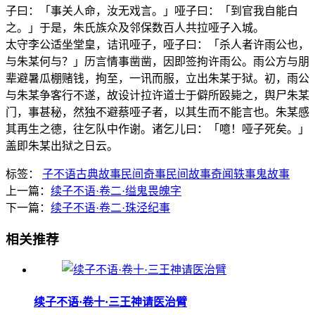
子曰：「事关人命，汝无戏言。」哑子曰：「到官我自能白
之。」于是，朱氏族众及邻保数百人共拉哑子入城。
太守李公适坐堂皇，诘讯哑子，哑子曰：「杀人者许雨公也，
与朱某何与？」历言情事凿凿，因即签拘许雨公。雨公方与朋
辈避暑瓜棚赌钱，拘至，一讯而服，立出朱某于狱。初，雨公
与朱某争客行不遂，故设计拉许道士于僻所殴毙之，舆尸朱某
门，事甚秘，然独不避蔡哑子者，以其生而不能言也。朱某感
其再生之德，往乞队中作谢。诸乞儿曰：「噫！哑子死矣。」
盖即朱某出狱之日云。
标签：
子不语
古典故事
民间奇事
民间故事
奇闻轶事
鬼故事
上一篇：
续子不语·卷二·缢鬼畏魄字
下一篇：
续子不语·卷二·珠泾纪事
相关推荐
续子不语·卷十·三王神请医治臂