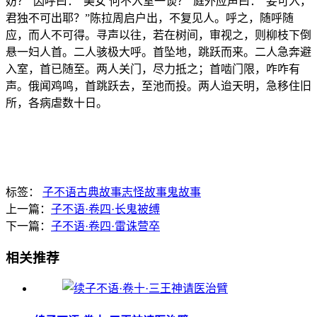
妨？”因呼曰：“美女 何不入室一谈？”庭外应声曰：“妾可入，
君独不可出耶？”陈拉周启户出，不复见人。呼之，随呼随
应，而人不可得。寻声以往，若在树间，审视之，则柳枝下倒
悬一妇人首。二人骇极大呼。首坠地，跳跃而来。二人急奔避
入室，首已随至。两人关门，尽力抵之；首啮门限，咋咋有
声。俄闻鸡鸣，首跳跃去，至池而投。两人迨天明，急移住旧
所，各病虐数十日。
标签：
子不语
古典故事
志怪故事
鬼故事
上一篇：
子不语·卷四·长鬼被缚
下一篇：
子不语·卷四·雷诛营卒
相关推荐