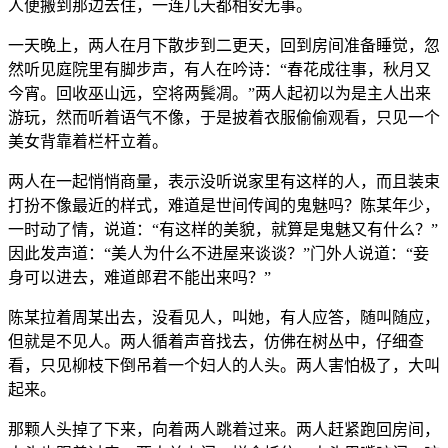
人便搬到那边去住，一连几天都相安无事。
一天晚上，两人在月下散步到二更天，回到房间准备睡觉，忽
然听见庭院里有脚步声，有人在吟诗：“春花成往事，秋月又
今宵。回收巫山远，空将两鬓凋。”两人起初以为是主人出来
游玩，然而听着语气不像，于是披着衣服偷偷观看，只见一个
美女背靠着栏杆立着。
两人在一起悄悄商量，表示没听说家里有这样的人，而且装束
打扮不像最近的样式，难道是世间传闻的鬼魅吗？陈某年少，
一时动了情，说道：“有这样的美貌，就算是鬼魅又有什么？”
因此发声道：“美人为什么不进屋来谈谈？”门外人说道：“妾
身可以进去，难道郎君不能出来吗？”
陈某拉着周某出去，没看见人，叫她，有人应答，随叫随应，
但就是不见人。两人循着声音找去，仿佛在树丛中，仔细查
看，只见柳枝下倒吊着一个妇人的人头。两人害怕极了，大叫
起来。
那颗人头掉了下来，向着两人跳着过来。两人赶紧跑回房间，