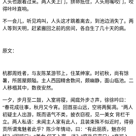
人头也跟着过来。两人关上门，拼命抵住，人头用嘴咬门，咬
得咔咔直响。
不一会儿，听见鸡叫，人头这才跳着离去，到池边消失了。两
人等到天明，赶紧搬回之前的房间，各自生了几十天的病。
原文：
杭郡周姓者，与友陈某游邗上，住某绅家。时初秋，尚有馀
暑，所居屋颇隘。主人西园精舍数间，颇幽静，面山临池。二
人移榻其中，数夜安然。
一夕，步月至二鼓，入室将寝，闻庭外步さ声，徐徐吟曰：
“春花成往事，秋月又今宵。回首巫山远，空将两鬓凋。”两人
初疑主人出游，既而语气不类，披衣窃视，见一美女 背栏干
立。两人私语：未闻主人家有此人，且装束殊不似近时，得毋
贡所谓鬼魅者此乎？陈少年情动，曰：“有此丽质，魅亦何