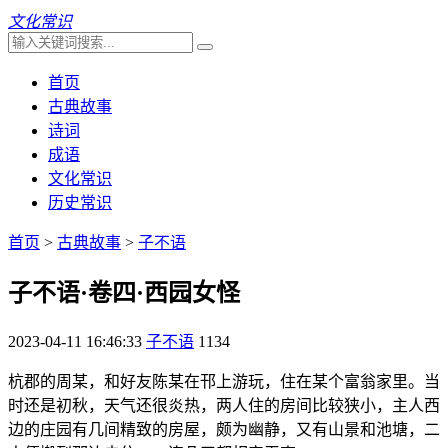
文化常识
首页
古典故事
诗词
成语
文化常识
历史常识
首页
>
古典故事
>
子不语
子不语·卷四·西园女怪
2023-04-11 16:46:33
子不语
1134
杭郡的周某，和好友陈某在邗上游玩，住在某个富翁家里。当
时还是初秋，天气还很炎热，两人住的房间比较狭小，主人西
边的庄园有几间精致的房屋，颇为幽静，又有山景和池塘，二