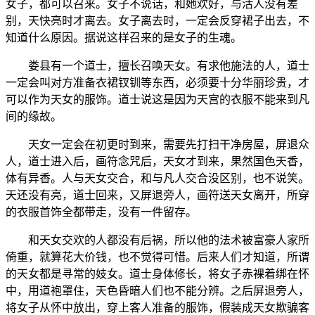
女子，都可以召来。女子不说话，和她欢好，与活人没有差
别，天快亮时才离去。女子离去时，一定会反穿裙子出去，不
知道什么原因。据说这样召来的是女子的生魂。
娄县有一个道士，擅长召唤天女。有求他施法的人，道士
一定会叫对方准备衣裙钗钏等东西，必须要十分华丽珍贵，才
可以作为天女的服饰。道士说这是因为天宫的衣服不能来到凡
间的缘故。
天女一定会在初更时到来，需要先打扫干净房屋，屏退众
人，道士进入后，画符念咒后，天女才到来，果然国色天香，
体有异香。人与天女交合，和与凡人交合没区别，也不说笑。
天还没有亮，道士回来，又屏退旁人，画符送天女离开，所穿
的衣服首饰全都带走，没有一件留存。
和天女交欢的人都没有后祸，所以他的法术被富豪人家所
倚重，就算花大价钱，也不觉得可惜。后来人们才知道，所谓
的天女都是寻常的妓女。道士身体修长，将女子赤裸着绑在怀
中，用道袍罩住，天色昏暗人们也不能分辨。之后屏退旁人，
将女子从怀中放出，穿上客人准备的服饰，假装成天女欺骗客