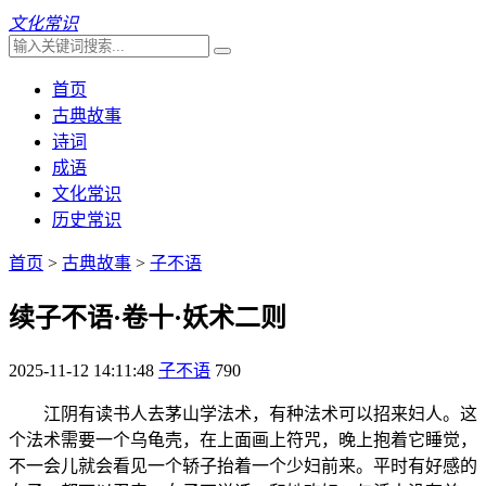
文化常识
首页
古典故事
诗词
成语
文化常识
历史常识
首页
>
古典故事
>
子不语
续子不语·卷十·妖术二则
2025-11-12 14:11:48
子不语
790
江阴有读书人去茅山学法术，有种法术可以招来妇人。这
个法术需要一个乌龟壳，在上面画上符咒，晚上抱着它睡觉，
不一会儿就会看见一个轿子抬着一个少妇前来。平时有好感的