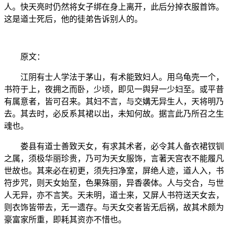
人。快天亮时仍然将女子绑在身上离开，此后分掉衣服首饰。
这是道士死后，他的徒弟告诉别人的。
原文：
江阴有士人学法于茅山，有术能致妇人。用乌龟壳一个，
书符于上，夜拥之而卧，少顷，即见一舆舁一少妇至。或平昔
有属意者，皆可召来。其妇不言，与交媾无异生人，天将明乃
去。其去时，必反系其裙以出，未知何故。据言此乃所召之生
魂也。
娄县有道士善致天女，有求其术者，必令其人备衣裙钗钏
之属，须极华丽珍贵，乃可为天女服饰，言著天宫衣不能履凡
世故也。其来必在初更，须先扫净室，屏绝人迹，道人入，书
符步咒，则天女始至，色果殊丽，异香袭体。人与交合，与世
人无异，亦不言笑。天未明，道士来，又屏人书符送天女去，
则衣饰皆带去，无一遗存。与天女交者皆无后祸，故其术颇为
豪富家所重，即耗其资亦不惜也。