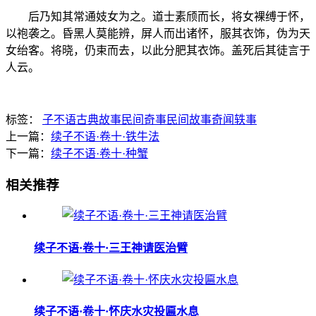
后乃知其常通妓女为之。道士素颀而长，将女裸缚于怀，
以袍袭之。昏黑人莫能辨，屏人而出诸怀，服其衣饰，伪为天
女绐客。将晓，仍束而去，以此分肥其衣饰。盖死后其徒言于
人云。
标签：
子不语
古典故事
民间奇事
民间故事
奇闻轶事
上一篇：
续子不语·卷十·铁牛法
下一篇：
续子不语·卷十·种蟹
相关推荐
续子不语·卷十·三王神请医治臂
续子不语·卷十·怀庆水灾投匾水息