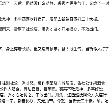
纸烧了十天后，仍然没什么动静，裘秀才更生气了，又烧了一封
敬鬼神，多事还喜欢打官司，发配去新建县责打三十大板。
起雨来，雷劈了社公庙，裘秀才这才开始担心，不敢出门。
字，身上穿着长衫，但又没有顶带。县令很生气，当街命人打了
才往谢社公，秀才怒，反作牒呈烧向城隍庙，告社公诈渠酒食，
社公诈人酒食，有玷官箴，着革职。裘某不敬鬼神，多事好讼，
公庙，秀才心始忧之，不敢出门。月余，江西巡抚阿公方入庙行
能道一字，身着长衫，又无顶带。令怒，当街责三十板。毕，始