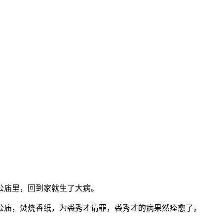
公庙里，回到家就生了大病。
公庙，焚烧香纸，为裘秀才请罪，裘秀才的病果然痊愈了。