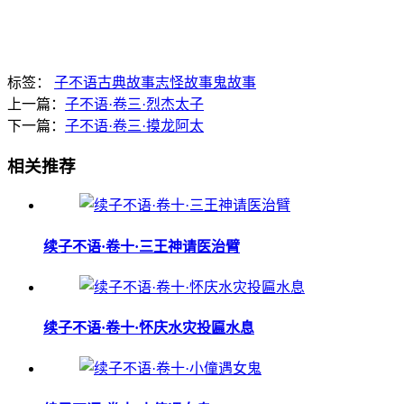
标签：
子不语
古典故事
志怪故事
鬼故事
上一篇：
子不语·卷三·烈杰太子
下一篇：
子不语·卷三·摸龙阿太
相关推荐
续子不语·卷十·三王神请医治臂
续子不语·卷十·怀庆水灾投匾水息