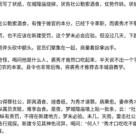
而写了状纸，在城隍庙烧掉，状告社公勒索酒食，仗势作妖。状
社公勒索酒食，有愧于做官的本分，已经下令革职，而裘秀才不
罚，也不应该在新建受罚，这个梦未必会应验。但没过几天，下
用斧头砍中额头。官员们聚集在一起，商量着捉拿凶手。
奇怪，喝问他是什么人，裘秀才竟然口吃起来，半天说不出一个
司农的本家。县令也非常后悔，将裘秀才推荐去丰城县教学。
得罪社公，即具酒食、烧香纸，为秀才请罪。病果愈。妻命秀
纵属员贪赃，难享血食。是夜，梦城隍庙墙上贴一批条，云：“
，纵有责罚，不得在新建地方，梦未必验。未几，天雨，雷击社
急行观探。新建令见其神色诧异，喝问：“何人？”秀才口吃吃不
教。