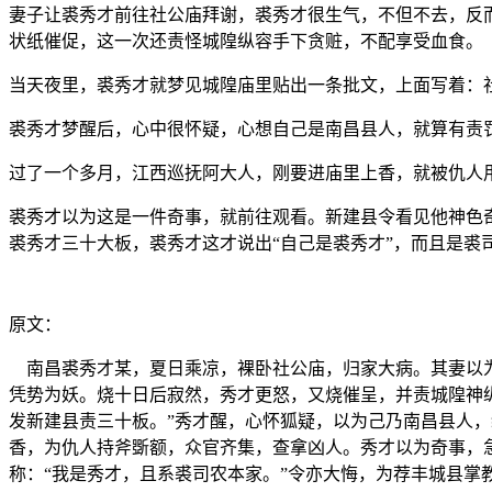
妻子让裘秀才前往社公庙拜谢，裘秀才很生气，不但不去，反
状纸催促，这一次还责怪城隍纵容手下贪赃，不配享受血食。
当天夜里，裘秀才就梦见城隍庙里贴出一条批文，上面写着：
裘秀才梦醒后，心中很怀疑，心想自己是南昌县人，就算有责
过了一个多月，江西巡抚阿大人，刚要进庙里上香，就被仇人
裘秀才以为这是一件奇事，就前往观看。新建县令看见他神色
裘秀才三十大板，裘秀才这才说出“自己是裘秀才”，而且是裘
原文：
南昌裘秀才某，夏日乘凉，裸卧社公庙，归家大病。其妻以为
凭势为妖。烧十日后寂然，秀才更怒，又烧催呈，并责城隍神
发新建县责三十板。”秀才醒，心怀狐疑，以为己乃南昌县人
香，为仇人持斧斲额，众官齐集，查拿凶人。秀才以为奇事，
称：“我是秀才，且系裘司农本家。”令亦大悔，为荐丰城县掌