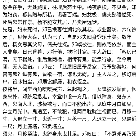
然金在手，无处藏匿，往埋后苑土中。杨夜启椟，不见金，知
为妇窃，疑其赠与所私，诟署百端。妇忿极，俟夫熟睡缢死。
死后鬼常作祟。杨不能安其居，乃卖屋远徙。
先是，妇未死时，邓已携妻往湖北依其叔。叔业酱坊，六旬馀
无子，见侄大喜，认为己子，自是邓夫妇身登乐土矣。数年
后，杨女思其父母，倩夫往探。邓幞被往，则故宅依然，而主
人非矣。日已昏暮，邓行倦，欲宿其家。主人辞曰：「客房已
满，无下榻处，惟后堂两楹，相传有鬼，能祟行旅，至今扃
闭，无人歇宿。」邓云：「此屋旧属予岳家，乃予熟游地，何
曾有鬼？纵有鬼，暂歇一宿，谅也无碍。」主人从之，移灯启
户，设牀扫尘，邓展衾解屦，和衣偃息。
夜将半，闻堂西角嘤嘤哭声，急起视之，一女鬼披发垢面，倾
身来扑。邓跣足急走，幸堂中设一方几，借以障身，鬼东人
西，鬼南人北，骇极欲号，而口不能出声。见庭中月白如昼，
奔立月光中。鬼追至，不敢犯，惟两目耽眈注视而已。月移一
寸，人退立一寸，鬼近一寸；月移一尺，人退立一尺，鬼逼近
一尺；月上庭墙，邓负墙立。
须臾，月移至膝，鬼蹲身来曳其足。邓叹曰：「不意邓某乃死