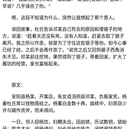
早说？几乎误杀了你。”
嗯，这段不知道为什么，突然让我想起了那个男人。
说回故事，杜氏告诉邓某自己死去的原因和埋银子的地
方，说道：“趁着天还没有亮，没有人知道，赶紧去取了银子
离开。我之所以作祟，就是为了守住这些银子等你。如今心事
已经了结，之后不会再作祟了。”说完之后又回到屋子西角消
失不见。邓某前往挖地，果然得到了银子，带着回家，扩大了
酱坊的经营，家也富裕起来。
原文：
安阳县杨某，开客店，有女适汤阴县邓某，负贩家贫。杨
妻杜氏常以钱物周给之。杨蓄白金数十两，扃椟中，妇思窃少
许与婿作资斧，而未得间。
一日，邻人招杨饮，妇瞷夫出，因启椟，历试数钥，锁始
开；取金才出，闻杨遽归。妇仓卒纳金怀中，闭椟阖锁而起。