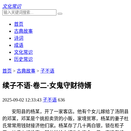
文化常识
首页
古典故事
诗词
成语
文化常识
历史常识
首页
>
古典故事
>
子不语
续子不语·卷二·女鬼守财待婿
2025-09-02 12:33:43
子不语
636
安阳县的杨某，开了一家客店。他有个女儿嫁给了汤阴县
的邓某，邓某是个挑担卖货的小贩，家境贫寒，杨某的妻子杜
氏常常用钱财接济他们家。杨某存了几十两白银，锁在柜子