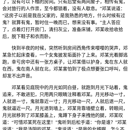
了，没有可以下榻的房间。只有后堂有两间屋子，相传有鬼，
会对旅行的人作祟，至今都锁着，没有人歇息。”邓某说道：
“这房子以前是我岳父家的，是我熟悉的地方，什么时候有过
鬼？就算有鬼，暂时住一晚而已，想来没有事。”主人答应
了，点着灯打开房门，清扫灰尘，准备床铺，邓某收拾收拾
后，脱下鞋子和衣而卧。
快到半夜的时候，突然听到房间西角传来嘤嘤的哭声，邓
某急忙起床查看，一个女鬼披发垢面扑了上来。邓某光着脚逃
跑，幸亏房中还有一张方桌子，让邓某借以护身，鬼在东人就
在西，鬼在南人就在北，邓某害怕到了极点想要张口呼叫，但
却发不出声音。
邓某看见庭院中的月光如同白昼，就跑到月光下站着，鬼
追来，不敢进犯，只用两只眼睛注释着邓某。月光移动一寸，
人就退一寸，鬼就靠近一寸；月光移动一尺，人就后退一尺，
鬼就逼近一尺。月光退到墙上，邓某背靠墙壁立着，转眼间，
月光就移到了邓某膝盖上，鬼蹲下身子来拽他的腿，邓某叹
道：“可惜邓某死在这里！”鬼听到后松手道：“你是谁？”邓某
说道：“我是汤阴的邓某。”鬼说道：“是我的女婿啊，怎么不