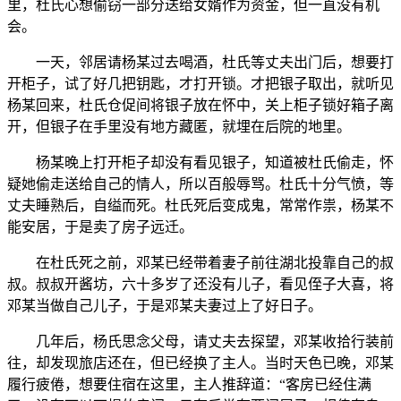
里，杜氏心想偷窃一部分送给女婿作为资金，但一直没有机
会。
一天，邻居请杨某过去喝酒，杜氏等丈夫出门后，想要打
开柜子，试了好几把钥匙，才打开锁。才把银子取出，就听见
杨某回来，杜氏仓促间将银子放在怀中，关上柜子锁好箱子离
开，但银子在手里没有地方藏匿，就埋在后院的地里。
杨某晚上打开柜子却没有看见银子，知道被杜氏偷走，怀
疑她偷走送给自己的情人，所以百般辱骂。杜氏十分气愤，等
丈夫睡熟后，自缢而死。杜氏死后变成鬼，常常作祟，杨某不
能安居，于是卖了房子远迁。
在杜氏死之前，邓某已经带着妻子前往湖北投靠自己的叔
叔。叔叔开酱坊，六十多岁了还没有儿子，看见侄子大喜，将
邓某当做自己儿子，于是邓某夫妻过上了好日子。
几年后，杨氏思念父母，请丈夫去探望，邓某收拾行装前
往，却发现旅店还在，但已经换了主人。当时天色已晚，邓某
履行疲倦，想要住宿在这里，主人推辞道：“客房已经住满