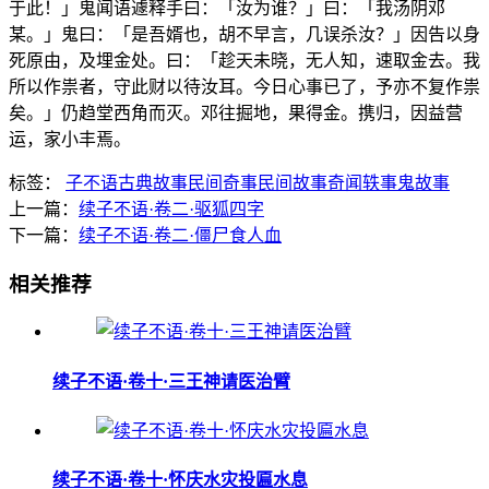
于此！」鬼闻语遽释手曰：「汝为谁？」曰：「我汤阴邓
某。」鬼曰：「是吾婿也，胡不早言，几误杀汝？」因告以身
死原由，及埋金处。曰：「趁天未晓，无人知，速取金去。我
所以作祟者，守此财以待汝耳。今日心事已了，予亦不复作祟
矣。」仍趋堂西角而灭。邓往掘地，果得金。携归，因益营
运，家小丰焉。
标签：
子不语
古典故事
民间奇事
民间故事
奇闻轶事
鬼故事
上一篇：
续子不语·卷二·驱狐四字
下一篇：
续子不语·卷二·僵尸食人血
相关推荐
续子不语·卷十·三王神请医治臂
续子不语·卷十·怀庆水灾投匾水息