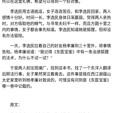
所以在这里礼佛，希望可以得到一个好对象。
李选民用言语挑逗，女子连连答应，和李选民回家，两人
感情十分好。时间一长，李选民身体日渐羸弱，觉得两人亲热
时，对方吸取他的精气，与寻常夫妇不一样，而且方圆十里之
内的事情，女子都会事先知道。李选民知道她是狐狸，但却没
有办法驱除。
一天，李选民拉着自己的好友杨孝廉到三十里外，将事情
告知。杨孝廉说道：“我记得《东医宝鉴》中有一条治退狐狸
的法术，为什么不试一试？”
于是两人前往琉璃厂，找到这本书，找了一个东洋人翻译
后照法行事，女子果然哭泣着离去。这件事是我在西江谢蕴山
太史家里听到杨孝廉对我说的，可惜没有问到是《东医宝鉴》
哪一卷中记载的。
原文：