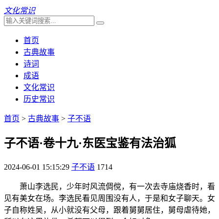
文化常识
首页
古典故事
诗词
成语
文化常识
历史常识
首页
>
古典故事
>
子不语
子不语·卷十九·东医宝鉴有法治狐
2024-06-01 15:15:29
子不语
1714
萧山李选民，少年时风流倜傥，有一次去寺庙烧香时，看
见有美女在场。李选民看见周围没有人，于是和女子聊天。女
子自称姓吴，从小就没有父母，跟着舅舅居住，舅母虐待她，