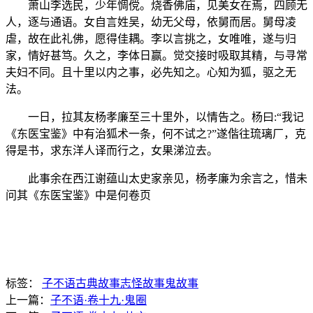
萧山李选民，少年惆傥。烧香佛庙，见美女在焉，四顾无
人，逐与通语。女自言姓吴，幼无父母，依舅而居。舅母凌
虐，故在此礼佛，愿得佳耦。李以言挑之，女唯唯，遂与归
家，情好甚笃。久之，李体日赢。觉交接时吸取其精，与寻常
夫妇不同。且十里以内之事，必先知之。心知为狐，驱之无
法。
一日，拉其友杨孝廉至三十里外，以情告之。杨曰:“我记
《东医宝鉴》中有治狐术一条，何不试之?”遂偕往琉璃厂，克
得是书，求东洋人译而行之，女果涕泣去。
此事余在西江谢蕴山太史家亲见，杨孝廉为余言之，惜未
问其《东医宝鉴》中是何卷页
标签：
子不语
古典故事
志怪故事
鬼故事
上一篇：
子不语·卷十九·鬼圈