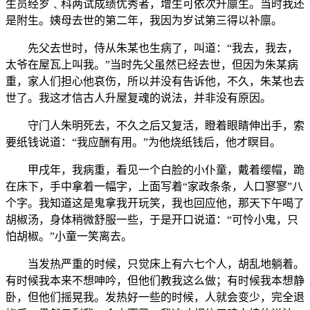
生员经岁﹑科两试成绩优秀者，增生可依次升廪生。当时我还
是附生。姨母去世的第二年，我因为岁试第三得以补廪。
先父去世时，侍从朱某也生病了，叫道：“我去，我去，
太爷在屋瓦上叫我。”当时先父虽然已经去世，但因为朱某病
重，家人们担心他哀伤，所以并没有告诉他，不久，朱某也去
世了。我这才信古人升屋复魂的说法，并非没有原因。
守门人朱明死去，不久之后又复活，瞪着眼睛伸出手，索
要纸钱说道：“我应酬有用。”为他烧纸钱后，他才瞑目。
甲戌年，我病重，看见一个白脸的小仆童，戴着缨帽，跪
在床下，手中拿着一幅字，上面写着“家政条条，人口寥寥”八
个字。我知道这是鬼拿我开玩笑，我也回应他，那天下午喝了
胡椒汤，身体稍微舒服一些，于是开口说道：“可怜小鬼，只
怕胡椒。”小童一笑离去。
当发热严重的时候，只觉床上有六七个人，胡乱地躺着。
有时候我本来不想呻吟，但他们教我这么做；有时候我本想静
卧，但他们摇晃我。发热好一些的时候，人就会变少，完全退