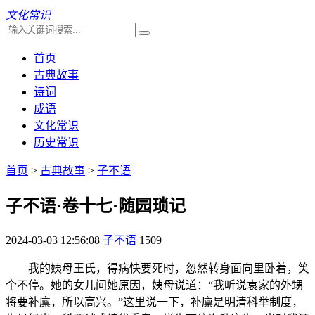
文化常识
首页
古典故事
诗词
成语
文化常识
历史常识
首页
>
古典故事
>
子不语
子不语·卷十七·随园琐记
2024-03-03 12:56:08
子不语
1509
我的姨母王氏，得病快要死时，忽然转身面向里卧着，笑
个不停。她的女儿问她原因，姨母说道：“我听说袁家的外甥
将要补廪，所以高兴。”这里说一下，补廪是明清科举制度，