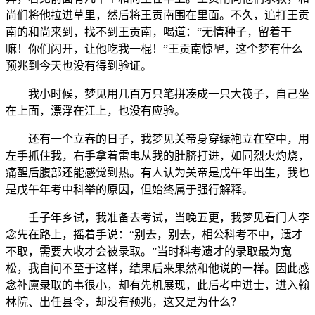
尚们将他拉进草里，然后将王贡南围在里面。不久，追打王贡
南的和尚来到，找不到王贡南，喝道：“无情种子，留着干
嘛！你们闪开，让他吃我一棍！”王贡南惊醒，这个梦有什么
预兆到今天也没有得到验证。
我小时候，梦见用几百万只笔拼凑成一只大筏子，自己坐
在上面，漂浮在江上，也没有应验。
还有一个立春的日子，我梦见关帝身穿绿袍立在空中，用
左手抓住我，右手拿着雷电从我的肚脐打进，如同烈火灼烧，
痛醒后腹部还能感觉到热。有人认为关帝是戊午年出生，我也
是戊午年考中科举的原因，但始终属于强行解释。
壬子年乡试，我准备去考试，当晚五更，我梦见看门人李
念先在路上，摇着手说：“别去，别去，相公科考不中，遗才
不取，需要大收才会被录取。”当时科考遗才的录取最为宽
松，我自问不至于这样，结果后来果然和他说的一样。因此感
念补廪录取的事很小，却有先机展现，此后考中进士，进入翰
林院、出任县令，却没有预兆，这又是为什么？