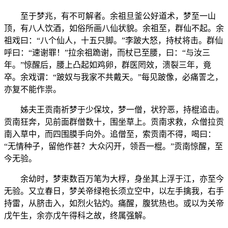
至于梦兆，有不可解者。余祖旦釜公好道术，梦至一山
顶，有八人饮酒，如俗所画八仙状貌。余祖至，群仙不起。余
祖戏曰：“八个仙人，十五只脚。”李跛大怒，持杖将击。群仙
呼曰：“速谢罪！”拉余祖跪谢，而杖已至腰，曰：“与汝三
年。”惊醒后，腰上凸起如鸡卵，群医罔效，溃裂三年，竟
卒。余戏谓：“跛奴与我家不共戴天。”每见跛像，必痛詈之，
亦复不能作祟。
姊夫王贡南祈梦于少保坟，梦一僧，状狞恶，持棍追击。
贡南狂奔，见前面群僧数十，围坐草上。贡南求救，众僧拉贡
南入草中，而四围膜手向外。追僧至，索贡南不得，喝曰：
“无情种子，留他作甚？大众闪开，领吾一棍。”贡南惊醒，至
今无验。
余幼时，梦束数百万笔为大桴，身坐其上浮于江，亦至今
无验。又立春日，梦关帝绿袍长须立空中，以左手擒我，右手
持雷，从脐击入，如烈火钻灼。痛醒，腹犹热也。或以为关帝
戊午生，余亦戊午得科之故，终属强解。