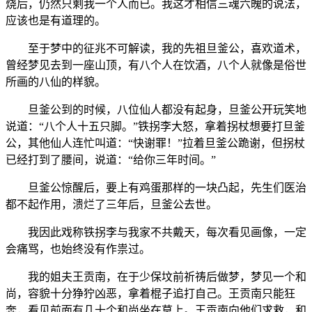
烧后，仍然只剩我一个人而已。我这才相信三魂六魄的说法，
应该也是有道理的。
至于梦中的征兆不可解读，我的先祖旦釜公，喜欢道术，
曾经梦见去到一座山顶，有八个人在饮酒，八个人就像是俗世
所画的八仙的样貌。
旦釜公到的时候，八位仙人都没有起身，旦釜公开玩笑地
说道：“八个人十五只脚。”铁拐李大怒，拿着拐杖想要打旦釜
公，其他仙人连忙叫道：“快谢罪！”拉着旦釜公跪谢，但拐杖
已经打到了腰间，说道：“给你三年时间。”
旦釜公惊醒后，要上有鸡蛋那样的一块凸起，先生们医治
都不起作用，溃烂了三年后，旦釜公去世。
我因此戏称铁拐李与我家不共戴天，每次看见画像，一定
会痛骂，也始终没有作祟过。
我的姐夫王贡南，在于少保坟前祈祷后做梦，梦见一个和
尚，容貌十分狰狞凶恶，拿着棍子追打自己。王贡南只能狂
奔，看见前面有几十个和尚坐在草上。王贡南向他们求救，和