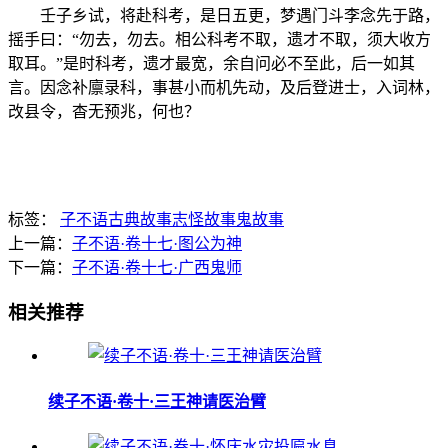
壬子乡试，将赴科考，是日五更，梦遇门斗李念先于路，
摇手曰：“勿去，勿去。相公科考不取，遗才不取，须大收方
取耳。”是时科考，遗才最宽，余自问必不至此，后一如其
言。因念补廪录科，事甚小而机先动，及后登进士，入词林，
改县令，杳无预兆，何也？
标签：
子不语
古典故事
志怪故事
鬼故事
上一篇：
子不语·卷十七·图公为神
下一篇：
子不语·卷十七·广西鬼师
相关推荐
续子不语·卷十·三王神请医治臂