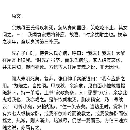
原文：
余姨母王氏得疾将死，忽转身向里卧，笑吃吃不止。其女
问之，曰：“我闻袁家甥将补廪，故喜。”时余犹附生也。姨卒
之次年，竟以岁试第三补廪。
先君子亡时，侍者朱氏亦病，呼曰：“我去！我去！太爷
在屋瓦上唤我。”时先君虽卒，而朱氏病危，家人虑其哀伤，
并未告知，俄而亦死。方信古人升屋复魂之说，非无因也。
阍人朱明死矣，复苏，张目伸手索纸钱曰：“我有应酬之
用。”为烧之，自始瞑。甲戌秋，余病危，见白面小僮戴缨帽
跪牀下，持一单幅，上书“家政条条，人口寥寥”八字。余念此
鬼戏我也，我亦戏之。是午饮胡椒汤，胸次稍宽，乃口号续
云：“可怜小鬼，只怕胡椒。”僮一笑去矣。当热重时，觉牀中
有六七人纵横杂卧，或我不欲呻吟而彼教之，或我欲静卧而彼
摇之。热减，则人渐少，热减尽，仍然一我而已。方信三魂六
魄之说，亦属有之。