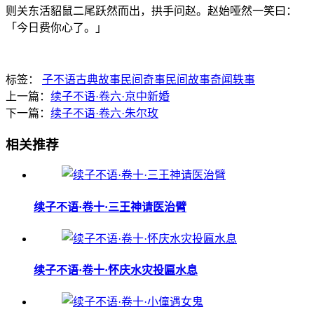
则关东活貂鼠二尾跃然而出，拱手问赵。赵始哑然一笑曰：
「今日费你心了。」
标签：
子不语
古典故事
民间奇事
民间故事
奇闻轶事
上一篇：
续子不语·卷六·京中新婚
下一篇：
续子不语·卷六·朱尔玫
相关推荐
续子不语·卷十·三王神请医治臂
续子不语·卷十·怀庆水灾投匾水息