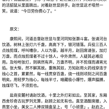
的活貂鼠从里面跳出，对着赵世显拱手。赵世显这才哑然一
笑，说道：“今日劳你费心了。”
原文：
康熙间，河道总督赵世显与里河同知张灏斗富。张请河台
饮酒，树林上张灯六千盏，高高下下，银河错落。兵役三百人
点烛剪煤，呼叫嘈杂，人以为豪。越半月，赵回席请张，加灯
万盏，而点烛剪煤者不过十馀人，中外肃然，人疑其必难应
用。及吩咐张灯，则飒然有声，万盏齐明，并不剪煤而通宵光
焰。张大惭，然不解其故。重贿其奴，方知赵用火药线穿连于
烛心之首，累累然，每一线贯穿百盏，烧一线则顷刻之间百盏
明矣。用轻罗为烛心，每烛半寸，暗藏极小爆竹，爆声腷膊，
烛煤尽飞，不须剪也。
盐商安麓村请赵饮酒，十里之外灯彩如云。至其家，东厢
西舍珍奇古玩罗列无算，赵顾之如无有也。直至酒酣席撤，入
燕室小坐，美女二人捧双锦盒呈上，号「小顽意」。赵启之，