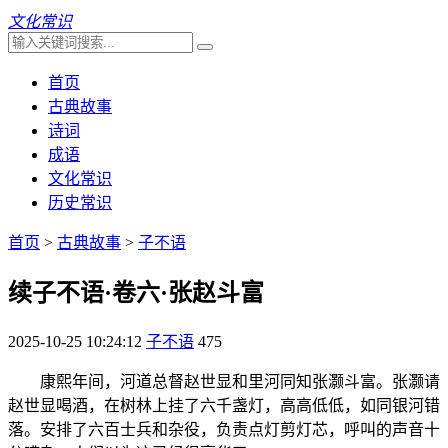
文化常识
首页
古典故事
诗词
成语
文化常识
历史常识
首页
>
古典故事
>
子不语
续子不语·卷六·张赵斗富
2025-10-25 10:24:12
子不语
475
康熙年间，河道总督赵世显和里河同知张灏斗富。张灏请
赵世显喝酒，在树林上挂了六千盏灯，高高低低，如同银河错
落。安排了六百士兵和杂役，负责点灯剪灯芯，呼叫的声音十