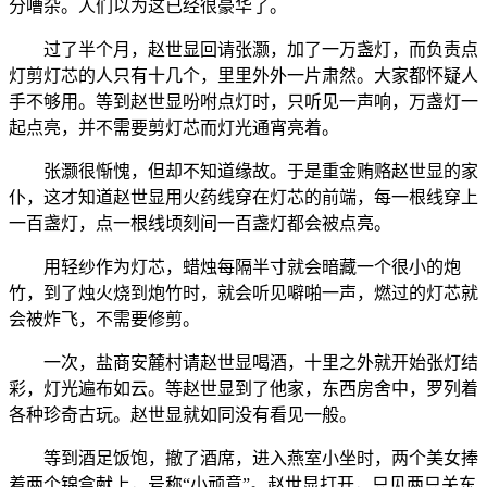
分嘈杂。人们以为这已经很豪华了。
过了半个月，赵世显回请张灏，加了一万盏灯，而负责点
灯剪灯芯的人只有十几个，里里外外一片肃然。大家都怀疑人
手不够用。等到赵世显吩咐点灯时，只听见一声响，万盏灯一
起点亮，并不需要剪灯芯而灯光通宵亮着。
张灏很惭愧，但却不知道缘故。于是重金贿赂赵世显的家
仆，这才知道赵世显用火药线穿在灯芯的前端，每一根线穿上
一百盏灯，点一根线顷刻间一百盏灯都会被点亮。
用轻纱作为灯芯，蜡烛每隔半寸就会暗藏一个很小的炮
竹，到了烛火烧到炮竹时，就会听见噼啪一声，燃过的灯芯就
会被炸飞，不需要修剪。
一次，盐商安麓村请赵世显喝酒，十里之外就开始张灯结
彩，灯光遍布如云。等赵世显到了他家，东西房舍中，罗列着
各种珍奇古玩。赵世显就如同没有看见一般。
等到酒足饭饱，撤了酒席，进入燕室小坐时，两个美女捧
着两个锦盒献上，号称“小顽意”。赵世显打开，只见两只关东