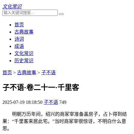
文化常识
首页
古典故事
诗词
成语
文化常识
历史常识
首页
>
古典故事
>
子不语
子不语·卷二十一·千里客
2025-07-19 18:18:50
子不语
749
明朝万历年间，绍兴的商冢宰准备盖房子，占卜得到结
果：“千里客来居此宅。”当时商冢宰很惊讶，不明白什么意
思。