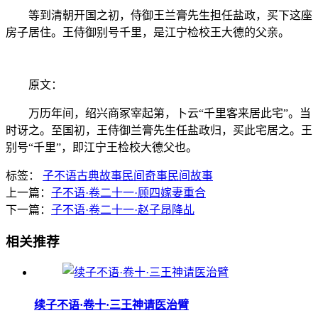
等到清朝开国之初，侍御王兰膏先生担任盐政，买下这座
房子居住。王侍御别号千里，是江宁检校王大德的父亲。
原文：
万历年间，绍兴商冢宰起第，卜云“千里客来居此宅”。当
时讶之。至国初，王侍御兰膏先生任盐政归，买此宅居之。王
别号“千里”，即江宁王检校大德父也。
标签：
子不语
古典故事
民间奇事
民间故事
上一篇：
子不语·卷二十一·顾四嫁妻重合
下一篇：
子不语·卷二十一·赵子昂降乩
相关推荐
续子不语·卷十·三王神请医治臂