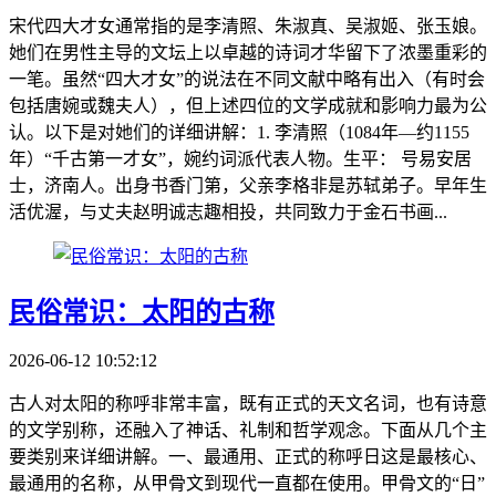
宋代四大才女通常指的是李清照、朱淑真、吴淑姬、张玉娘。
她们在男性主导的文坛上以卓越的诗词才华留下了浓墨重彩的
一笔。虽然“四大才女”的说法在不同文献中略有出入（有时会
包括唐婉或魏夫人），但上述四位的文学成就和影响力最为公
认。以下是对她们的详细讲解：1. 李清照（1084年—约1155
年）“千古第一才女”，婉约词派代表人物。生平： 号易安居
士，济南人。出身书香门第，父亲李格非是苏轼弟子。早年生
活优渥，与丈夫赵明诚志趣相投，共同致力于金石书画...
民俗常识：太阳的古称
2026-06-12 10:52:12
古人对太阳的称呼非常丰富，既有正式的天文名词，也有诗意
的文学别称，还融入了神话、礼制和哲学观念。下面从几个主
要类别来详细讲解。一、最通用、正式的称呼日这是最核心、
最通用的名称，从甲骨文到现代一直都在使用。甲骨文的“日”