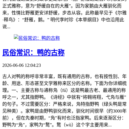
正式雅称，意为“舒缓自在的大雁”。因为家鹅由大雁驯化而
来，性情比野雁更安详舒缓，步态从容。此称最早见于《尔雅
·释鸟》：“舒雁，鹅。” 明代李时珍《本草纲目》中也沿用此
说...
民俗常识：鸭的古称
2026-06-06 12:04:23
古人对鸭的称呼非常丰富，既有通用的古称，也有按性别、年
龄、用途、形态甚至文学雅称来区分的名称。下面为你详细梳
理。一、主要古称与通称凫（fú）这是鸭最古老、最通用的称
呼之一，尤其指野鸭。《诗经》中就有“将翱将翔，弋凫与雁”
的句子。不过需要区分：严格来说，凫特指野鸭（绿头鸭是常
见种类）。家鸭是由野鸭驯化而来，驯化时间很早（约3000年
前），但在先秦时期，“凫”有时也泛指家鸭。后来逐渐区分：
野鸭为“凫”，家鸭为“鹜”。鹜（wù）这个字主要用来...