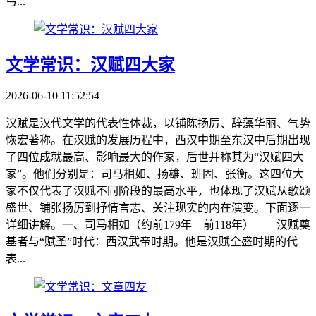
弓...
文学常识：汉赋四大家
2026-06-10 11:52:54
汉赋是汉代文学的代表性体裁，以铺陈扬厉、辞藻华丽、气势
恢宏著称。在汉赋的发展历程中，西汉中期至东汉中后期出现
了四位成就最高、影响最大的作家，后世并称其为“汉赋四大
家”。他们分别是：司马相如、扬雄、班固、张衡。这四位大
家不仅代表了汉赋不同阶段的最高水平，也体现了汉赋从歌颂
盛世、铺张扬厉到抒情言志、关注现实的内在演变。下面逐一
详细讲解。一、司马相如（约前179年—前118年）——汉赋奠
基者与“赋圣”时代：西汉武帝时期。他是汉赋全盛时期的代
表...