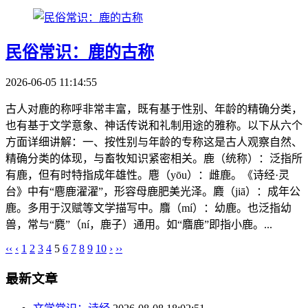
民俗常识：鹿的古称
2026-06-05 11:14:55
古人对鹿的称呼非常丰富，既有基于性别、年龄的精确分类，
也有基于文学意象、神话传说和礼制用途的雅称。以下从六个
方面详细讲解：一、按性别与年龄的专称这是古人观察自然、
精确分类的体现，与畜牧知识紧密相关。鹿（统称）：泛指所
有鹿，但有时特指成年雄性。麀（yōu）：雌鹿。《诗经·灵
台》中有“麀鹿濯濯”，形容母鹿肥美光泽。麚（jiā）：成年公
鹿。多用于汉赋等文学描写中。麛（mí）：幼鹿。也泛指幼
兽，常与“麑”（ní，鹿子）通用。如“麛鹿”即指小鹿。...
‹‹
‹
1
2
3
4
5
6
7
8
9
10
›
››
最新文章