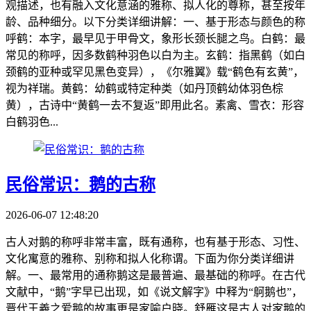
观描述，也有融入文化意涵的雅称、拟人化的尊称，甚至按年
龄、品种细分。以下分类详细讲解：一、基于形态与颜色的称
呼鹤：本字，最早见于甲骨文，象形长颈长腿之鸟。白鹤：最
常见的称呼，因多数鹤种羽色以白为主。玄鹤：指黑鹤（如白
颈鹤的亚种或罕见黑色变异），《尔雅翼》载“鹤色有玄黄”，
视为祥瑞。黄鹤：幼鹤或特定种类（如丹顶鹤幼体羽色棕
黄），古诗中“黄鹤一去不复返”即用此名。素禽、雪衣：形容
白鹤羽色...
民俗常识：鹅的古称
2026-06-07 12:48:20
古人对鹅的称呼非常丰富，既有通称，也有基于形态、习性、
文化寓意的雅称、别称和拟人化称谓。下面为你分类详细讲
解。一、最常用的通称鹅这是最普遍、最基础的称呼。在古代
文献中，“鹅”字早已出现，如《说文解字》中释为“鴚鹅也”，
晋代王羲之爱鹅的故事更是家喻户晓。舒雁这是古人对家鹅的