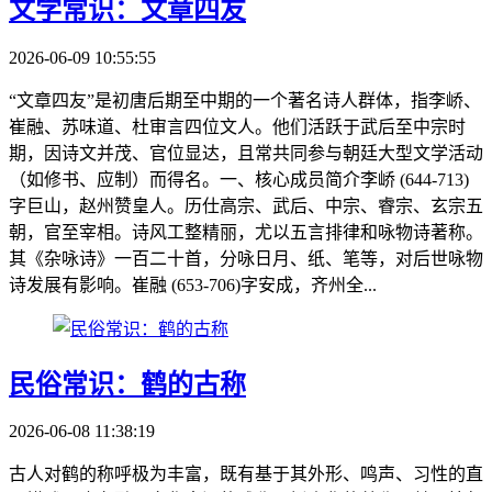
文学常识：文章四友
2026-06-09 10:55:55
“文章四友”是初唐后期至中期的一个著名诗人群体，指李峤、
崔融、苏味道、杜审言四位文人。他们活跃于武后至中宗时
期，因诗文并茂、官位显达，且常共同参与朝廷大型文学活动
（如修书、应制）而得名。一、核心成员简介李峤 (644-713)
字巨山，赵州赞皇人。历仕高宗、武后、中宗、睿宗、玄宗五
朝，官至宰相。诗风工整精丽，尤以五言排律和咏物诗著称。
其《杂咏诗》一百二十首，分咏日月、纸、笔等，对后世咏物
诗发展有影响。崔融 (653-706)字安成，齐州全...
民俗常识：鹤的古称
2026-06-08 11:38:19
古人对鹤的称呼极为丰富，既有基于其外形、鸣声、习性的直