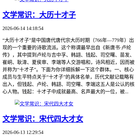
文学常识：大历十才子
2026-06-14 14:18:54
“大历十才子”是中国唐代唐代宗大历时期（766年—779年）出
现的一个重要的诗歌流派。这个称谓最早出自《新唐书·卢纶
传》，其中提到卢纶与吉中孚、韩翃、钱起、司空曙、苗发、
崔峒、耿湋、夏侯审、李端等人交游唱和，诗风相近，因而被
并称为“十才子”。下面为你详细拆解一下这个群体。一、核心
成员与生平特点关于“十才子”的具体名单，历代文献记载略有
出入，但钱起、卢纶、韩翃、司空曙、李端这五人是公认的核
心人物。钱起：十才子中成就最高、名声最大的一位，被...
文学常识：宋代四大才女
2026-06-13 12:29:54