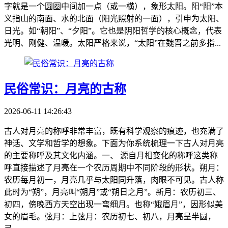
字就是一个圆圈中间加一点（或一横），象形太阳。阳“阳”本
义指山的南面、水的北面（阳光照射的一面），引申为太阳、
日光。如“朝阳”、“夕阳”。它也是阴阳哲学的核心概念，代表
光明、刚健、温暖。太阳严格来说，“太阳”在魏晋之前多指...
民俗常识：月亮的古称
2026-06-11 14:26:43
古人对月亮的称呼非常丰富，既有科学观察的痕迹，也充满了
神话、文学和哲学的想象。下面为你系统梳理一下古人对月亮
的主要称呼及其文化内涵。一、 源自月相变化的称呼这类称
呼直接描述了月亮在一个农历周期中不同阶段的形状。朔月：
农历每月初一，月亮几乎与太阳同升落，肉眼不可见。古人称
此时为“朔”，月亮叫“朔月”或“朔日之月”。新月：农历初三、
初四，傍晚西方天空出现一弯细月。也称“娥眉月”，因形似美
女的眉毛。弦月：上弦月：农历初七、初八，月亮呈半圆，