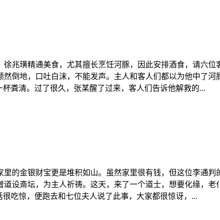
。徐兆璜精通美食，尤其擅长烹饪河豚，因此安排酒食，请六位
颓然倒地，口吐白沫，不能发声。主人和客人们都以为他中了河
杯粪清。过了很久，张某醒了过来，客人们告诉他解救的...
家里的金银财宝更是堆积如山。虽然家里很有钱，但这位李通判
僧道设斎坛，为主人祈祷。这天，来了一个道士，想要化缘，老仆
很吃惊，便跑去和七位夫人说了此事，大家都很惊讶，...