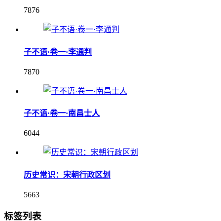
7876
子不语·卷一·李通判
7870
子不语·卷一·南昌士人
6044
历史常识：宋朝行政区划
5663
标签列表