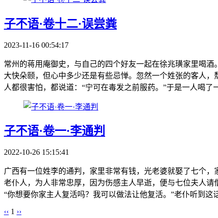
子不语·卷十二·误尝粪
2023-11-16 00:54:17
常州的蒋用庵御史，与自己的四个好友一起在徐兆璜家里喝酒
大快朵颐，但心中多少还是有些忌惮。忽然一个姓张的客人，
人都很害怕，都说道：“宁可在毒发之前服药。”于是一人喝了一
子不语·卷一·李通判
2022-10-26 15:15:41
广西有一位姓李的通判，家里非常有钱，光老婆就娶了七个，
老仆人，为人非常忠厚，因为伤感主人早逝，便与七位夫人请
“你想要你家主人复活吗？我可以做法让他复活。”老仆听到这话
‹‹
1
››