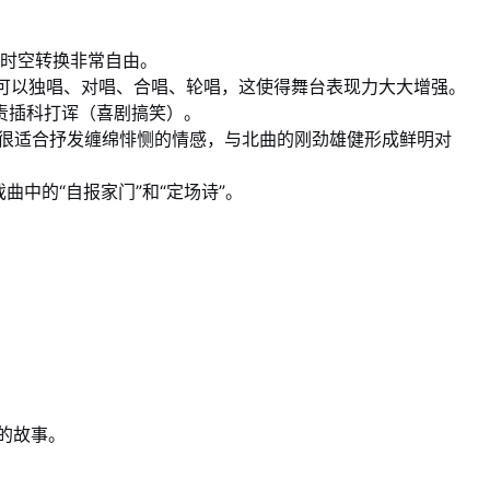
，时空转换非常自由。
可以独唱、对唱、合唱、轮唱，这使得舞台表现力大大增强。
责插科打诨（喜剧搞笑）。
，很适合抒发缠绵悱恻的情感，与北曲的刚劲雄健形成鲜明对
中的“自报家门”和“定场诗”。
的故事。