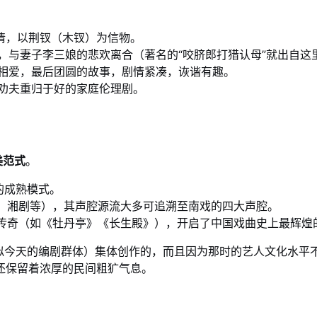
情，以荆钗（木钗）为信物。
，与妻子李三娘的悲欢离合（著名的“咬脐郎打猎认母”就出自这
相爱，最后团圆的故事，剧情紧凑，诙谐有趣。
劝夫重归于好的家庭伦理剧。
美范式
。
的成熟模式。
、湘剧等），其声腔源流大多可追溯至南戏的四大声腔。
传奇（如《牡丹亭》《长生殿》），开启了中国戏曲史上最辉煌
似今天的编剧群体）集体创作的，而且因为那时的艺人文化水平
还保留着浓厚的民间粗犷气息。