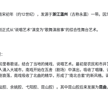
南宋初年（约12世纪），发源于
浙江温州
（古称永嘉）一带。因
正式从“说唱艺术”演变为“歌舞演故事”的综合性舞台艺术。
程：
和里巷歌谣，结合了当地的傩戏、说唱艺术。最初是农民和市井
人涌入大城市，南戏开始在瓦舍（剧场）中演出，吸收了唱赚、
剧衰落，南戏吸收了北曲的精华，形成了“南北合套”的新风格。
盐腔、余姚腔、弋阳腔、昆山腔）。其中昆山腔后来发展为
昆曲