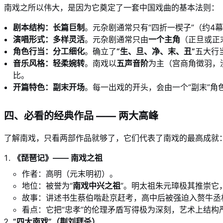
南戏之所以伟大，是因为它奠定了一套中国戏曲的基本法则：
剧本结构：长篇巨制
。元杂剧通常只有“四折一楔子”（约
演唱形式：多样灵活
。元杂剧通常只由
一个主角
（正旦或正
角色行当：分工细化
。确立了
“生、旦、净、末、丑”
五大行
音乐风格：轻柔婉转
。南戏以
五声音阶
为主（宫商角徵羽，
比。
开篇特色：副末开场
。每一出戏的开头，会由一个“副末”角
四、必看的经典作品 —— 两大高峰
了解南戏，只看两部作品就够了，它们代表了南戏的最高成就
《琵琶记》—— 南戏之祖
作者：高明（元末明初）。
地位：被誉为“
南戏中兴之祖
”。明太祖朱元璋极其推崇它
故事：讲述书生蔡伯喈赴京赶考，高中后被强迫入赘牛丞
看点：它把“忠孝”的伦理矛盾写得极为深刻，艺术上结
“四大南戏”（荆刘拜杀）