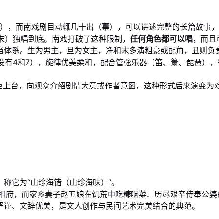
4幕），而南戏剧目动辄几十出（幕），可以讲述完整的长篇故事
末）独唱到底。南戏打破了这种限制，
任何角色都可以唱
，而且
当体系。生为男主，旦为女主，净和末多演粗豪或配角，丑则负
没有4和7），旋律优美柔和，配合管弦乐器（笛、箫、琵琶）
色上台，向观众介绍剧情大意或作者意图，这种形式后来演变为戏曲
：
，称它为“山珍海错（山珍海味）”。
相府，而家乡妻子赵五娘在饥荒中吃糠咽菜、历尽艰辛侍奉公婆
构严谨、文辞优美，是文人创作与民间艺术完美结合的典范。