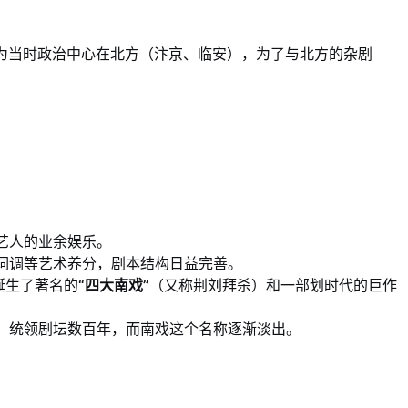
为当时政治中心在北方（汴京、临安），为了与北方的杂剧
艺人的业余娱乐。
词调等艺术养分，剧本结构日益完善。
诞生了著名的
“四大南戏”
（又称荆刘拜杀）和一部划时代的巨作
，统领剧坛数百年，而南戏这个名称逐渐淡出。