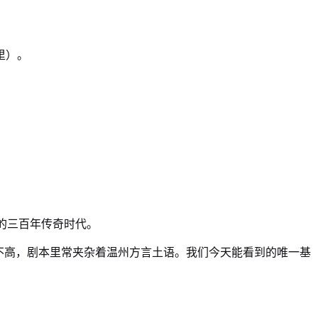
里）。
的三百年传奇时代。
不高，剧本里常夹杂着温州方言土语。我们今天能看到的唯一基