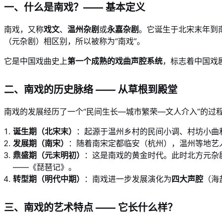
一、什么是南戏？—— 基本定义
南戏，又称
戏文
、
温州杂剧
或
永嘉杂剧
。它诞生于北宋末年到
（元杂剧）相区别，所以被称为“南戏”。
它是中国戏曲史上
第一个成熟的戏曲声腔系统
，标志着中国戏剧
二、南戏的历史脉络 —— 从草根到殿堂
南戏的发展经历了一个“民间生长—城市繁荣—文人介入”的过
诞生期（北宋末）
：起源于温州乡村的民间小调、村坊小曲
发展期（南宋）
：随着南宋定都临安（杭州），温州等地艺
鼎盛期（元末明初）
：这是南戏的黄金时代。此时北方元杂
——《琵琶记》。
转型期（明代中期）
：南戏进一步发展演化为
四大声腔
（海
三、南戏的艺术特点 —— 它长什么样？