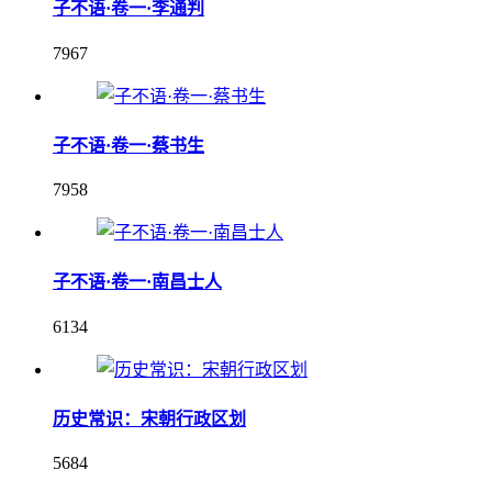
子不语·卷一·李通判
7967
子不语·卷一·蔡书生
7958
子不语·卷一·南昌士人
6134
历史常识：宋朝行政区划
5684