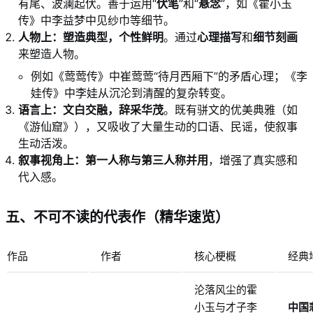
有尾、波澜起伏。善于运用“
伏笔
”和“
悬念
”，如《霍小玉
传》中李益梦中见纱巾等细节。
人物上：塑造典型，个性鲜明
。通过
心理描写
和
细节刻画
来塑造人物。
例如《莺莺传》中崔莺莺“待月西厢下”的矛盾心理；《李
娃传》中李娃从沉沦到清醒的复杂转变。
语言上：文白交融，辞采华茂
。既有骈文的优美典雅（如
《游仙窟》），又吸收了大量生动的口语、民谣，使叙事
生动活泼。
叙事视角上：第一人称与第三人称并用
，增强了真实感和
代入感。
五、不可不读的代表作（精华速览）
作品
作者
核心梗概
经典
沦落风尘的霍
小玉与才子李
中国