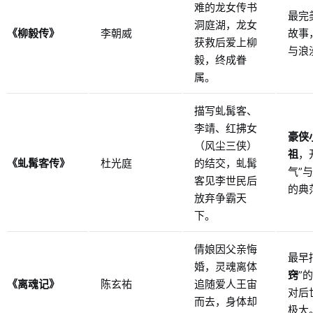
难的龙女传书
最完
洞庭湖，龙女
《柳毅传》
李朝威
故事
获救后爱上柳
与浪
毅，终成眷
属。
描写虬髯客、
李靖、红拂女
豪侠
（风尘三侠）
祖
，
《虬髯客传》
杜光庭
的结交，虬髯
气”与
客见李世民后
的典
放弃争霸天
下。
倩娘因父亲悔
最早
婚，灵魂离体
窍
”
《离魂记》
陈玄祐
追随爱人王宙
对后
而去，身体却
极大