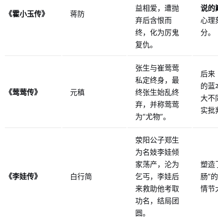
益相爱，遭抛
说的
《霍小玉传》
蒋防
弃后含恨而
心理
终，化为厉鬼
分。
复仇。
张生与崔莺莺
后来
私定终身，最
的蓝
《莺莺传》
元稹
终张生始乱终
大不
弃，并称莺莺
实批
为“尤物”。
荥阳公子郑生
为名妓李娃倾
家荡产，沦为
塑造
《李娃传》
白行简
乞丐，李娃后
肠”
来救助他考取
情节
功名，结局团
圆。