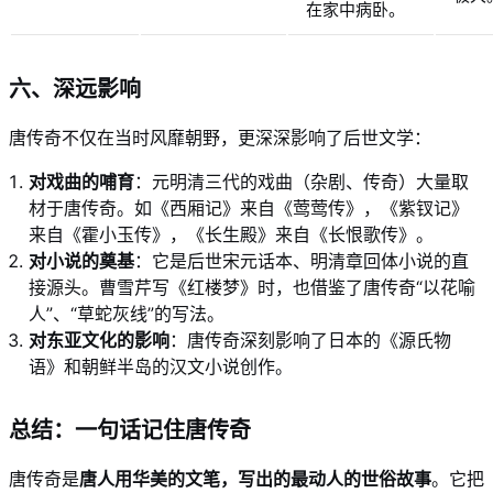
在家中病卧。
六、深远影响
唐传奇不仅在当时风靡朝野，更深深影响了后世文学：
对戏曲的哺育
：元明清三代的戏曲（杂剧、传奇）大量取
材于唐传奇。如《西厢记》来自《莺莺传》，《紫钗记》
来自《霍小玉传》，《长生殿》来自《长恨歌传》。
对小说的奠基
：它是后世宋元话本、明清章回体小说的直
接源头。曹雪芹写《红楼梦》时，也借鉴了唐传奇“以花喻
人”、“草蛇灰线”的写法。
对东亚文化的影响
：唐传奇深刻影响了日本的《源氏物
语》和朝鲜半岛的汉文小说创作。
总结：一句话记住唐传奇
唐传奇是
唐人用华美的文笔，写出的最动人的世俗故事
。它把