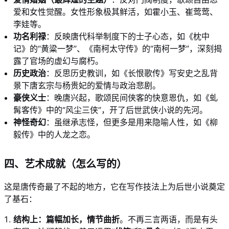
爱和女性觉醒。女性形象极其鲜活，如霍小玉、崔莺莺、
李娃等。
功名利禄
：反映唐代科举制度下的士子心态，如《枕中
记》的“黄粱一梦”、《南柯太守传》的“南柯一梦”，深刻揭
露了官场的虚幻与腐朽。
历史政治
：反思历史教训，如《长恨歌传》写安史之乱背
景下唐玄宗与杨贵妃的爱情与政治悲剧。
豪侠义士
：晚唐兴起，歌颂民间侠客的快意恩仇，如《虬
髯客传》中的“风尘三侠”，开了后世武侠小说的先河。
神怪奇幻
：虽继承志怪，但更多是用来隐喻人性，如《柳
毅传》中的人龙之恋。
四、艺术成就（怎么写的）
这是唐传奇最了不起的地方，它在写作技法上为后世小说奠定
了基石：
结构上：篇幅加长，情节曲折
。不再三言两语，而是有头