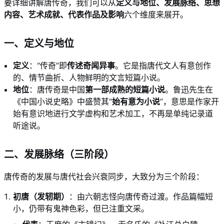
要详细讲解唐传奇，我们可以从
定义与地位、发展脉络、思想
内容、艺术成就、代表作品及影响
六个维度来展开。
一、定义与地位
定义
：“传奇”即
传述奇闻异事
。它是指唐代文人有意创作
的、情节曲折、人物鲜明的文言短篇小说。
地位
：唐传奇是中国
第一部成熟的短篇小说
。鲁迅先生在
《中国小说史略》中盛赞其“
始有意为小说
”，意思是作家开
始有意识地进行文学虚构和艺术加工，不再是单纯记录道
听途说。
二、发展脉络（三阶段）
唐传奇的发展与唐代社会兴衰同步，大致分为三个阶段：
初唐（发轫期）
：由六朝志怪向唐传奇过渡。作品篇幅短
小，仍带有鬼神色彩，但已注重文采。