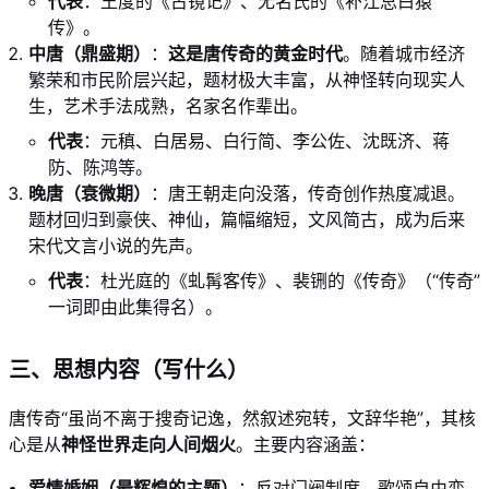
代表
：王度的《古镜记》、无名氏的《补江总白猿
传》。
中唐（鼎盛期）
：
这是唐传奇的黄金时代
。随着城市经济
繁荣和市民阶层兴起，题材极大丰富，从神怪转向现实人
生，艺术手法成熟，名家名作辈出。
代表
：元稹、白居易、白行简、李公佐、沈既济、蒋
防、陈鸿等。
晚唐（衰微期）
：唐王朝走向没落，传奇创作热度减退。
题材回归到豪侠、神仙，篇幅缩短，文风简古，成为后来
宋代文言小说的先声。
代表
：杜光庭的《虬髯客传》、裴铏的《传奇》（“传奇”
一词即由此集得名）。
三、思想内容（写什么）
唐传奇“虽尚不离于搜奇记逸，然叙述宛转，文辞华艳”，其核
心是从
神怪世界走向人间烟火
。主要内容涵盖：
爱情婚姻（最辉煌的主题）
：反对门阀制度，歌颂自由恋