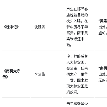
卢生在邯郸客
店枕着吕翁的
枕头入睡，在
“黄粱
《枕中记》
沈既济
梦中历尽荣华
出处
富贵，醒来黄
虚幻
粱米饭还未
熟。
淳于棼醉后梦
入大槐安国，
娶公主，任南
“南柯
《南柯太守
李公佐
柯太守，荣华
出处
传》
一世，醒来发
无的
现大槐安国是
蚂蚁洞。
书生柳毅替受