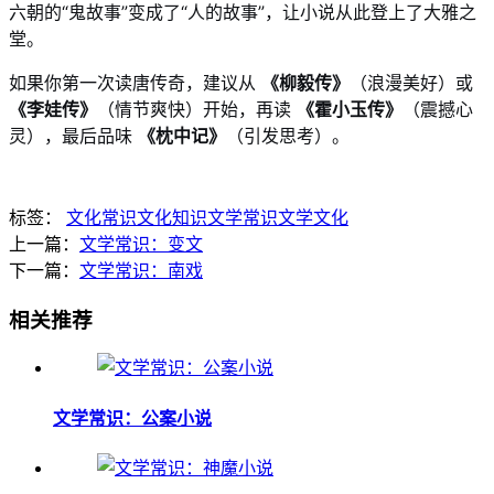
六朝的“鬼故事”变成了“人的故事”，让小说从此登上了大雅之
堂。
如果你第一次读唐传奇，建议从
《柳毅传》
（浪漫美好）或
《李娃传》
（情节爽快）开始，再读
《霍小玉传》
（震撼心
灵），最后品味
《枕中记》
（引发思考）。
标签：
文化常识
文化知识
文学常识
文学文化
上一篇：
文学常识：变文
下一篇：
文学常识：南戏
相关推荐
文学常识：公案小说