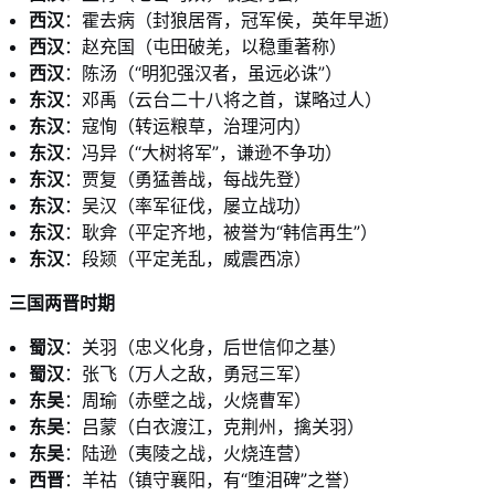
西汉
：霍去病（封狼居胥，冠军侯，英年早逝）
西汉
：赵充国（屯田破羌，以稳重著称）
西汉
：陈汤（“明犯强汉者，虽远必诛”）
东汉
：邓禹（云台二十八将之首，谋略过人）
东汉
：寇恂（转运粮草，治理河内）
东汉
：冯异（“大树将军”，谦逊不争功）
东汉
：贾复（勇猛善战，每战先登）
东汉
：吴汉（率军征伐，屡立战功）
东汉
：耿弇（平定齐地，被誉为“韩信再生”）
东汉
：段颎（平定羌乱，威震西凉）
三国两晋时期
蜀汉
：关羽（忠义化身，后世信仰之基）
蜀汉
：张飞（万人之敌，勇冠三军）
东吴
：周瑜（赤壁之战，火烧曹军）
东吴
：吕蒙（白衣渡江，克荆州，擒关羽）
东吴
：陆逊（夷陵之战，火烧连营）
西晋
：羊祜（镇守襄阳，有“堕泪碑”之誉）