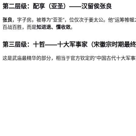
第二层级：配享（亚圣）——汉留侯张良
张良
，字子房。被尊为“亚圣”，位仅次于姜太公。他“运筹帷
百战百胜，而是
知进退、懂收敛
。
第三层级：十哲——十大军事家（宋徽宗时期最终
这是武庙最精华的部分，相当于官方钦定的“中国古代十大军事