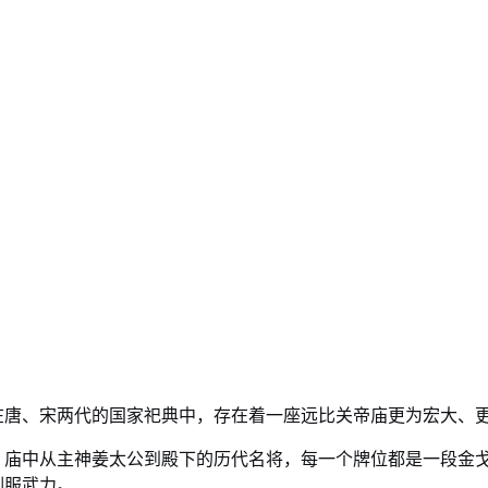
在唐、宋两代的国家祀典中，存在着一座远比关帝庙更为宏大、
史。庙中从主神姜太公到殿下的历代名将，每一个牌位都是一段金
驯服武力。