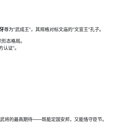
牙
尊为“武成王”，其规格对标文庙的“文宣王”孔子。
识形态格局。
方认证”。
对武将的最高期待——既能定国安邦，又能恪守臣节。