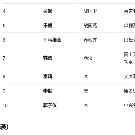
4
吴起
战国卫
兵家
5
乐毅
战国燕
以弱
6
司马穰苴
春秋齐
田氏
国士
7
韩信
西汉
功臣
8
李靖
唐
大唐
9
李勣
唐
原名
10
郭子仪
唐
中兴
袭）