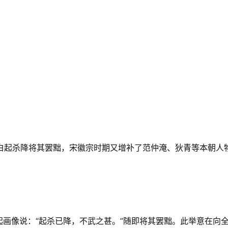
）
白起杀降将其罢黜，宋徽宗时期又增补了范仲淹、狄青等本朝人
。
起画像说：“起杀已降，不武之甚。”随即将其罢黜。此举意在向