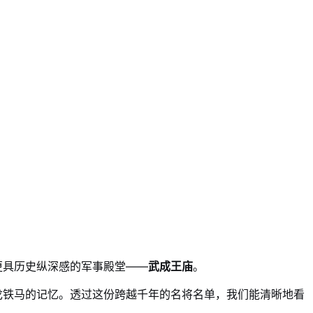
更具历史纵深感的军事殿堂——
武成王庙
。
戈铁马的记忆。透过这份跨越千年的名将名单，我们能清晰地看