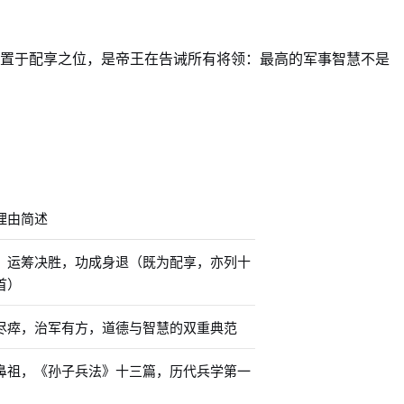
其置于配享之位，是帝王在告诫所有将领：最高的军事智慧不是
理由简述
，运筹决胜，功成身退（既为配享，亦列十
首）
尽瘁，治军有方，道德与智慧的双重典范
鼻祖，《孙子兵法》十三篇，历代兵学第一