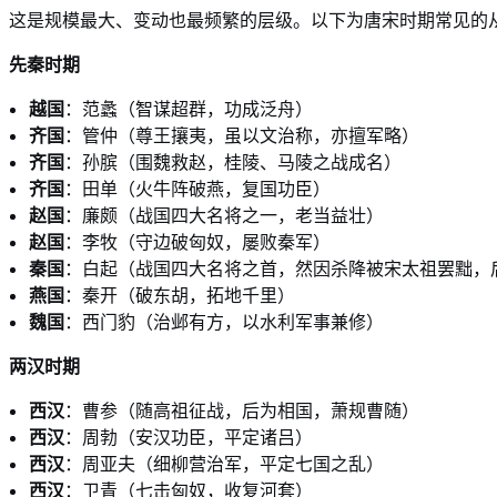
这是规模最大、变动也最频繁的层级。以下为唐宋时期常见的
先秦时期
越国
：范蠡（智谋超群，功成泛舟）
齐国
：管仲（尊王攘夷，虽以文治称，亦擅军略）
齐国
：孙膑（围魏救赵，桂陵、马陵之战成名）
齐国
：田单（火牛阵破燕，复国功臣）
赵国
：廉颇（战国四大名将之一，老当益壮）
赵国
：李牧（守边破匈奴，屡败秦军）
秦国
：白起（战国四大名将之首，然因杀降被宋太祖罢黜，
燕国
：秦开（破东胡，拓地千里）
魏国
：西门豹（治邺有方，以水利军事兼修）
两汉时期
西汉
：曹参（随高祖征战，后为相国，萧规曹随）
西汉
：周勃（安汉功臣，平定诸吕）
西汉
：周亚夫（细柳营治军，平定七国之乱）
西汉
：卫青（七击匈奴，收复河套）