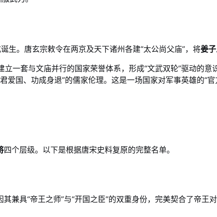
式诞生。唐玄宗敕令在两京及天下诸州各建“太公尚父庙”，将
姜子
建立一套与文庙并行的国家荣誉体系，形成“文武双轮”驱动的意
君爱国、功成身退”的儒家伦理。这是一场国家对军事英雄的“官
将
四个层级。以下是根据唐宋史料复原的完整名单。
其兼具“帝王之师”与“开国之臣”的双重身份，完美契合了帝王