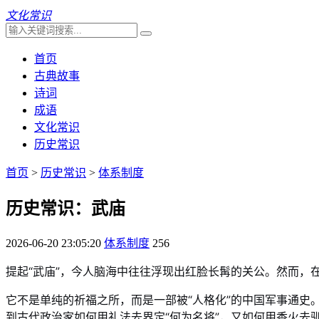
文化常识
首页
古典故事
诗词
成语
文化常识
历史常识
首页
>
历史常识
>
体系制度
历史常识：武庙
2026-06-20 23:05:20
体系制度
256
提起“武庙”，今人脑海中往往浮现出红脸长髯的关公。然而，
它不是单纯的祈福之所，而是一部被“人格化”的中国军事通
到古代政治家如何用礼法去界定“何为名将”，又如何用香火去