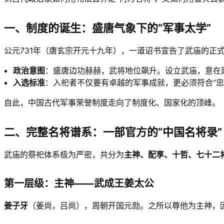
一、制度的诞生：盛唐气象下的“军事太学”
公元731年（唐玄宗开元十九年），一道诏书宣告了武庙的正
政治意图
：盛唐边功赫赫，武将地位飙升。设立武庙，意在
入选标准
：入祀者不仅要有卓越的军事成就，更必须符合“忠
自此，中国古代军事荣誉制度走向了制度化、国家化的顶峰。
二、完整名将谱系：一部官方的“中国名将录”
武庙的祭祀体系极为严密，共分为
主神、配享、十哲、七十二
第一层级：主神——武成王姜太公
姜子牙
（姜尚，吕尚），周朝开国元勋。之所以尊他为主神，因