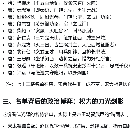
隋
：韩擒虎（率五百精骑，夜袭朱雀门灭陈）
唐
：秦叔宝（即秦琼，门神原型，勇猛善战）
唐
：尉迟敬德（即尉迟恭，门神原型，玄武门功臣）
唐
：段志玄（凌烟阁功臣，宿卫玄武门）
唐
：柴绍（平突厥、灭吐谷浑，驸马都尉）
唐
：薛仁贵（三箭定天山，征东征西，威震异域）
唐
：苏定方（灭三国，皆生擒其主，大唐西域征服者）
唐
：裴行俭（文武全才，用兵如神，且擅长书法）
唐
：王忠嗣（坐镇河西，边将之首，惜为奸相所害）
唐
：张巡（守睢阳，以数千兵抗安史叛军十余万，忠烈千秋
唐
：许远（与张巡共守睢阳，以身殉国）
（注
：七十二将名单在唐、宋两代并非一成不变。宋太祖曾因
三、名单背后的政治博弈：权力的刀光剑影
这份看似光辉的名将名单，实际上是帝王驾驭武臣的“晴雨表”
宋太祖罢白起
：赵匡胤“杯酒释兵权”后，巡视武庙，指着白