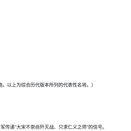
物。以上为综合历代版本所列的代表性名将。）
全军传递“大宋不崇尚歼灭战、只求仁义之师”的信号。