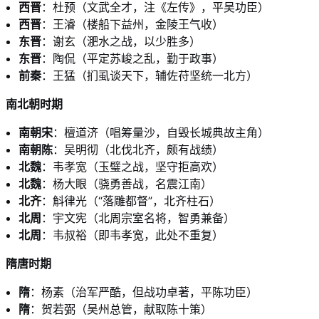
西晋
：杜预（文武全才，注《左传》，平吴功臣）
西晋
：王濬（楼船下益州，金陵王气收）
东晋
：谢玄（淝水之战，以少胜多）
东晋
：陶侃（平定苏峻之乱，勤于政事）
前秦
：王猛（扪虱谈天下，辅佐苻坚统一北方）
南北朝时期
南朝宋
：檀道济（唱筹量沙，自毁长城典故主角）
南朝陈
：吴明彻（北伐北齐，颇有战绩）
北魏
：韦孝宽（玉璧之战，坚守拒高欢）
北魏
：杨大眼（骁勇善战，名震江南）
北齐
：斛律光（“落雕都督”，北齐柱石）
北周
：宇文宪（北周宗室名将，智勇兼备）
北周
：韦叔裕（即韦孝宽，此处不重复）
隋唐时期
隋
：杨素（治军严酷，但战功卓著，平陈功臣）
隋
：贺若弼（吴州总管，献取陈十策）