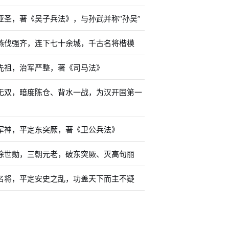
亚圣，著《吴子兵法》，与孙武并称“孙吴”
燕伐强齐，连下七十余城，千古名将楷模
先祖，治军严整，著《司马法》
无双，暗度陈仓、背水一战，为汉开国第一
军神，平定东突厥，著《卫公兵法》
徐世勣，三朝元老，破东突厥、灭高句丽
名将，平定安史之乱，功盖天下而主不疑