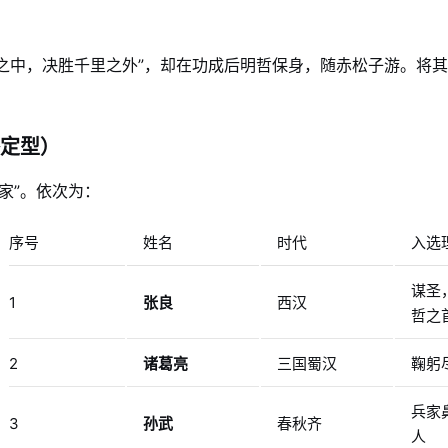
幄之中，决胜千里之外”，却在功成后明哲保身，随赤松子游。将
定型）
家”。依次为：
序号
姓名
时代
入选
谋圣
1
张良
西汉
哲之
2
诸葛亮
三国蜀汉
鞠躬
兵家
3
孙武
春秋齐
人