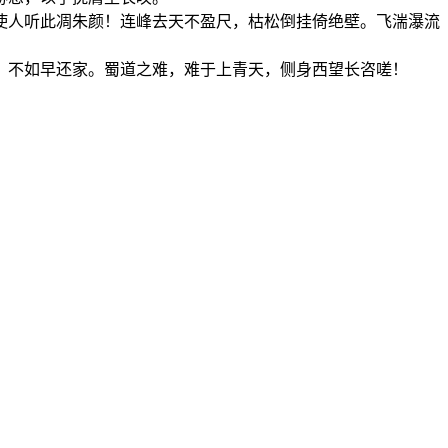
使人听此凋朱颜！连峰去天不盈尺，枯松倒挂倚绝壁。飞湍瀑流
，不如早还家。蜀道之难，难于上青天，侧身西望长咨嗟！