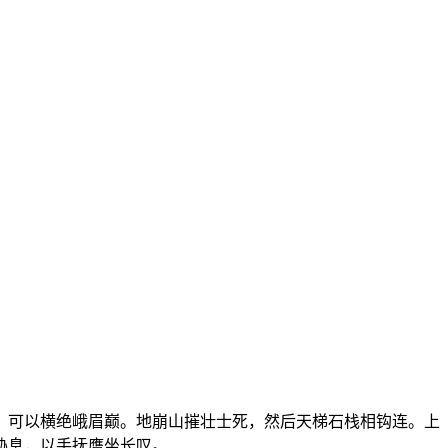
，可以横绝峨眉巅。地崩山摧壮士死，然后天梯石栈相钩连。上
胁息，以手抚膺坐长叹。