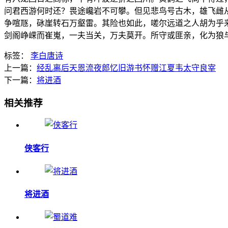
问君西游何时还？畏途巉岩不可攀。但见悲鸟号古木，雄飞雌
争喧豗，砯崖转石万壑雷。其险也如此，嗟尔远道之人胡为乎
剑阁峥嵘而崔嵬，一夫当关，万夫莫开。所守或匪亲，化为狼
标签：
李白
唐诗
上一篇：
经乱离后天恩流夜郎忆旧游书怀赠江夏韦太守良宰
下一篇：
将进酒
相关推荐
侠客行
将进酒