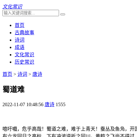
文化常识
首页
古典故事
诗词
成语
文化常识
历史常识
首页
>
诗词
>
唐诗
蜀道难
2022-11-07 10:48:56
唐诗
1555
噫吁嚱，危乎高哉！蜀道之难，难于上青天！蚕丛及鱼凫，开
有六龙回日之高标，下有冲波逆折之回川。黄鹤之飞尚不得过