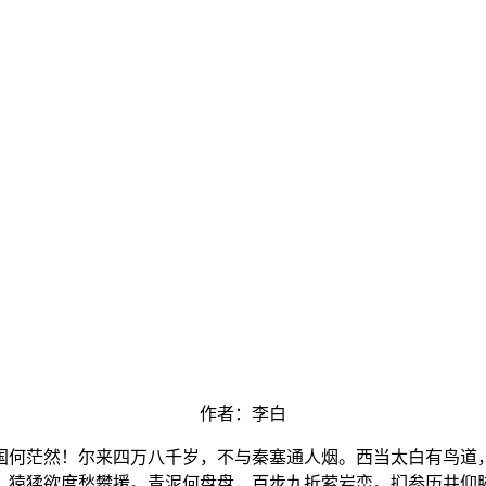
作者：李白
国何茫然！尔来四万八千岁，不与秦塞通人烟。西当太白有鸟道
，猿猱欲度愁攀援。青泥何盘盘，百步九折萦岩峦。扪参历井仰