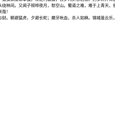
从绕林间。又闻子规啼夜月，愁空山。蜀道之难，难于上青天，
来哉！
与豺。朝避猛虎，夕避长蛇；磨牙吮血，杀人如麻。锦城虽云乐