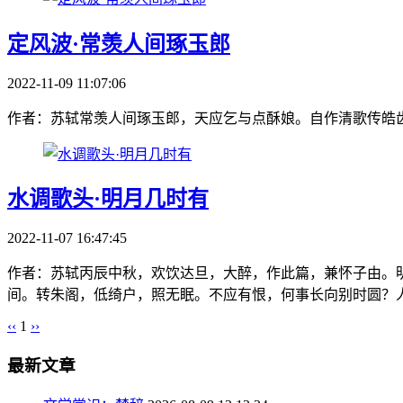
定风波·常羡人间琢玉郎
2022-11-09 11:07:06
作者：苏轼常羡人间琢玉郎，天应乞与点酥娘。自作清歌传皓齿
水调歌头·明月几时有
2022-11-07 16:47:45
作者：苏轼丙辰中秋，欢饮达旦，大醉，作此篇，兼怀子由。
间。转朱阁，低绮户，照无眠。不应有恨，何事长向别时圆？人
‹‹
1
››
最新文章