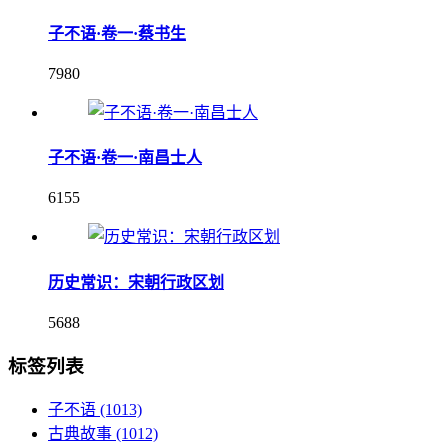
子不语·卷一·蔡书生
7980
子不语·卷一·南昌士人
6155
历史常识：宋朝行政区划
5688
标签列表
子不语
(1013)
古典故事
(1012)