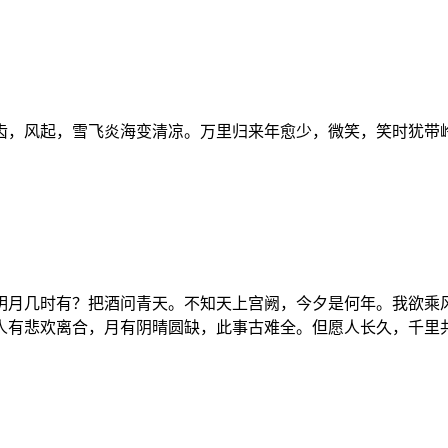
，风起，雪飞炎海变清凉。万里归来年愈少，微笑，笑时犹带岭梅
明月几时有？把酒问青天。不知天上宫阙，今夕是何年。我欲乘
有悲欢离合，月有阴晴圆缺，此事古难全。但愿人长久，千里共婵