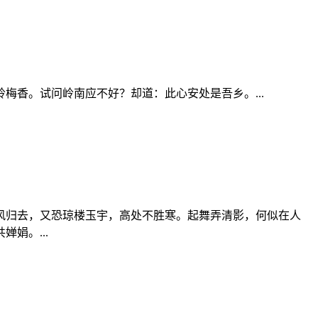
香。试问岭南应不好？却道：此心安处是吾乡。...
风归去，又恐琼楼玉宇，高处不胜寒。起舞弄清影，何似在人
娟。...