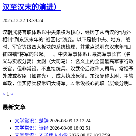
汉至汉末的演进）
2025-12-22 13:39:24
汉朝武将官职体系以中央集权为核心，经历了从西汉的“内外
相制”到东汉末年的“战区化”演变。以下是按中央、地方、战
时、军官等级四大板块的系统梳理，并重点说明东汉末年“四
征四镇”将军的兴起。一、中央军事体系1. 最高军事长官（名
义与实权分离）太尉（大司马）：名义上的全国最高军事行政
长官，但非常设，不直接统兵。汉武帝后改称大司马，常授予
外戚或权臣（如霍光），成为执政象征。东汉复称太尉，主管
军政，但实际兵权常归大将军。2. 常设核心武职（层级分明...
‹‹
1
››
最新文章
文学常识：楚辞
2026-08-09 12:12:24
文学常识：诗经
2026-08-08 18:02:51
文学常识：才子佳人小说
2026-08-07 10:37:59