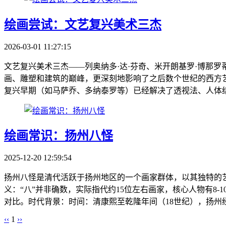
绘画尝试：文艺复兴美术三杰
2026-03-01 11:27:15
文艺复兴美术三杰——列奥纳多·达·芬奇、米开朗基罗·博那罗
画、雕塑和建筑的巅峰，更深刻地影响了之后数个世纪的西方
复兴早期（如马萨乔、多纳泰罗等）已经解决了透视法、人体结构
绘画常识：扬州八怪
2025-12-20 12:59:54
扬州八怪是清代活跃于扬州地区的一个画家群体，以其独特的
义：“八”并非确数，实际指代约15位左右画家，核心人物有8
对比。时代背景：时间：清康熙至乾隆年间（18世纪），扬州经
‹‹
1
››