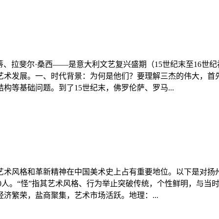
蒂、拉斐尔·桑西——是意大利文艺复兴盛期（15世纪末至16
艺术发展。一、时代背景：为何是他们？要理解三杰的伟大，首
等基础问题。到了15世纪末，佛罗伦萨、罗马...
艺术风格和革新精神在中国美术史上占有重要地位。以下是对扬州
-10人。“怪”指其艺术风格、行为举止突破传统，个性鲜明，与
济繁荣，盐商聚集，艺术市场活跃。地理：...