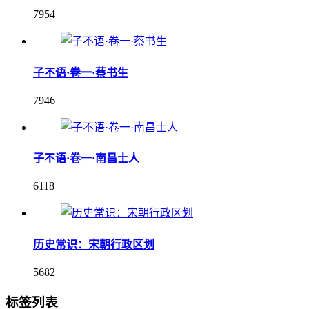
7954
子不语·卷一·蔡书生
7946
子不语·卷一·南昌士人
6118
历史常识：宋朝行政区划
5682
标签列表