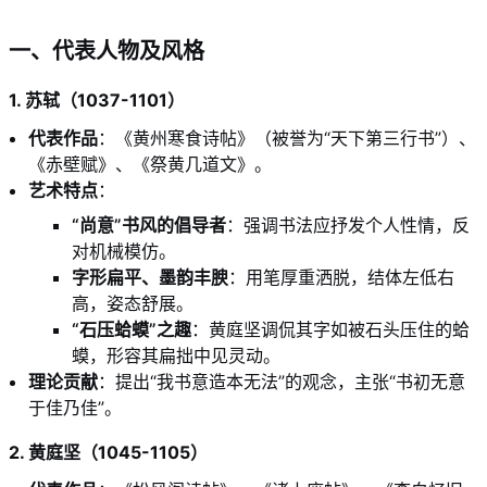
一、代表人物及风格
1. 苏轼（1037-1101）
代表作品
：《黄州寒食诗帖》（被誉为“天下第三行书”）、
《赤壁赋》、《祭黄几道文》。
艺术特点
：
“尚意”书风的倡导者
：强调书法应抒发个人性情，反
对机械模仿。
字形扁平、墨韵丰腴
：用笔厚重洒脱，结体左低右
高，姿态舒展。
“石压蛤蟆”之趣
：黄庭坚调侃其字如被石头压住的蛤
蟆，形容其扁拙中见灵动。
理论贡献
：提出“我书意造本无法”的观念，主张“书初无意
于佳乃佳”。
2. 黄庭坚（1045-1105）