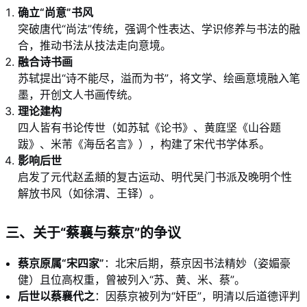
确立“尚意”书风
突破唐代“尚法”传统，强调个性表达、学识修养与书法的融
合，推动书法从技法走向意境。
融合诗书画
苏轼提出“诗不能尽，溢而为书”，将文学、绘画意境融入笔
墨，开创文人书画传统。
理论建构
四人皆有书论传世（如苏轼《论书》、黄庭坚《山谷题
跋》、米芾《海岳名言》），构建了宋代书学体系。
影响后世
启发了元代赵孟頫的复古运动、明代吴门书派及晚明个性
解放书风（如徐渭、王铎）。
三、关于“蔡襄与蔡京”的争议
蔡京原属“宋四家”
：北宋后期，蔡京因书法精妙（姿媚豪
健）且位高权重，曾被列入“苏、黄、米、蔡”。
后世以蔡襄代之
：因蔡京被列为“奸臣”，明清以后道德评判