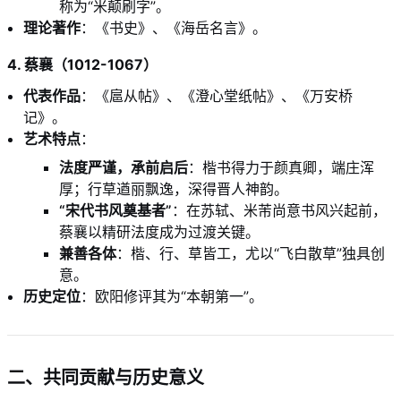
称为“米颠刷字”。
理论著作
：《书史》、《海岳名言》。
4. 蔡襄（1012-1067）
代表作品
：《扈从帖》、《澄心堂纸帖》、《万安桥
记》。
艺术特点
：
法度严谨，承前启后
：楷书得力于颜真卿，端庄浑
厚；行草遒丽飘逸，深得晋人神韵。
“宋代书风奠基者”
：在苏轼、米芾尚意书风兴起前，
蔡襄以精研法度成为过渡关键。
兼善各体
：楷、行、草皆工，尤以“飞白散草”独具创
意。
历史定位
：欧阳修评其为“本朝第一”。
二、共同贡献与历史意义