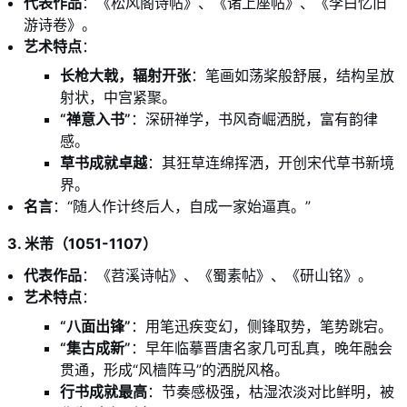
代表作品
：《松风阁诗帖》、《诸上座帖》、《李白忆旧
游诗卷》。
艺术特点
：
长枪大戟，辐射开张
：笔画如荡桨般舒展，结构呈放
射状，中宫紧聚。
“禅意入书”
：深研禅学，书风奇崛洒脱，富有韵律
感。
草书成就卓越
：其狂草连绵挥洒，开创宋代草书新境
界。
名言
：“随人作计终后人，自成一家始逼真。”
3. 米芾（1051-1107）
代表作品
：《苕溪诗帖》、《蜀素帖》、《研山铭》。
艺术特点
：
“八面出锋”
：用笔迅疾变幻，侧锋取势，笔势跳宕。
“集古成新”
：早年临摹晋唐名家几可乱真，晚年融会
贯通，形成“风樯阵马”的洒脱风格。
行书成就最高
：节奏感极强，枯湿浓淡对比鲜明，被