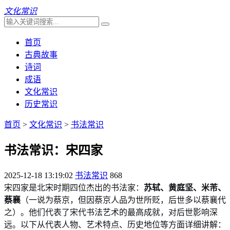
文化常识
首页
古典故事
诗词
成语
文化常识
历史常识
首页
>
文化常识
>
书法常识
书法常识：宋四家
2025-12-18 13:19:02
书法常识
868
宋四家是北宋时期四位杰出的书法家：
苏轼、黄庭坚、米芾、
蔡襄
（一说为蔡京，但因蔡京人品为世所贬，后世多以蔡襄代
之）。他们代表了宋代书法艺术的最高成就，对后世影响深
远。以下从代表人物、艺术特点、历史地位等方面详细讲解：