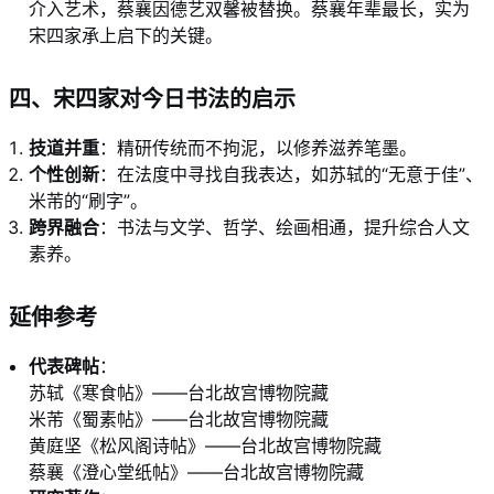
介入艺术，蔡襄因德艺双馨被替换。蔡襄年辈最长，实为
宋四家承上启下的关键。
四、宋四家对今日书法的启示
技道并重
：精研传统而不拘泥，以修养滋养笔墨。
个性创新
：在法度中寻找自我表达，如苏轼的“无意于佳”、
米芾的“刷字”。
跨界融合
：书法与文学、哲学、绘画相通，提升综合人文
素养。
延伸参考
代表碑帖
：
苏轼《寒食帖》——台北故宫博物院藏
米芾《蜀素帖》——台北故宫博物院藏
黄庭坚《松风阁诗帖》——台北故宫博物院藏
蔡襄《澄心堂纸帖》——台北故宫博物院藏