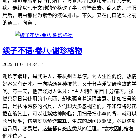
症，知道邻居家有旧竹烟管，请求卖给他家用来治疗儿子的
病。最终以七千文钱的价格砍了半只竹管离去。商人的儿子服
用后，病虫都化为紫色的液体排出。不久，又在门口遇到之前
的道士，向道...
续子不语·卷八·谢珍格物
2025-11-01 13:34:14
谢珍字紫玮，是武进人，来杭州当幕僚。为人生性倜傥，热情
好客又有奇才。一向精通各种技艺，又十分喜爱钻研格致的学
问。有一天，他曾经对人说过：“古人制作东西十分精巧，虽
然只是日常使用的小东西，却也蕴含着道理寓意。比如扫帚簸
箕，是祛除污秽的器具，人们却大多忽视它们，不知道将彩花
插在簸箕上，可以让紫姑神降临；用扫帚扫小鸡的背，就可以
长出反毛；遇到疫病焚烧粪箕，生成的烟可以驱鬼；冬瓜遇到
苕帚风，容易烂。这些都有感应类从的道理。”袁枚因此指着
他座位旁...