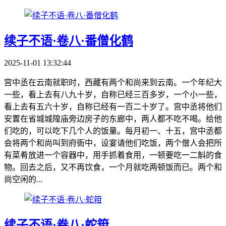
续子不语·卷八·番僧化鹤
2025-11-01 13:32:44
宫中丞在云南就职时，西藏有两个和尚来到云南。一个年纪大
一些，看上去有八九十岁，自称已经三百多岁，一个小一些，
看上去有五六十岁，自称已经有一百二十岁了。宫中丞将他们
安置在省城城隍庙旁边房子的东廊中，两人都不吃不喝。给他
们吃的，可以吃下几个人的饭量。每月初一、十五，宫中丞都
会将两个和尚叫到府衙中，设宴请他们吃饭，两个僧人会把所
有菜肴放进一个容器中，用手抓着食用，一顿要吃一二斛的食
物。回去之后，又不再饮食，一个月就吃两顿饭而已。两个和
尚空闲的...
续子不语·卷八·蛇箝