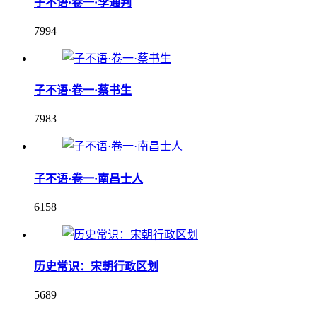
子不语·卷一·李通判
7994
子不语·卷一·蔡书生
7983
子不语·卷一·南昌士人
6158
历史常识：宋朝行政区划
5689