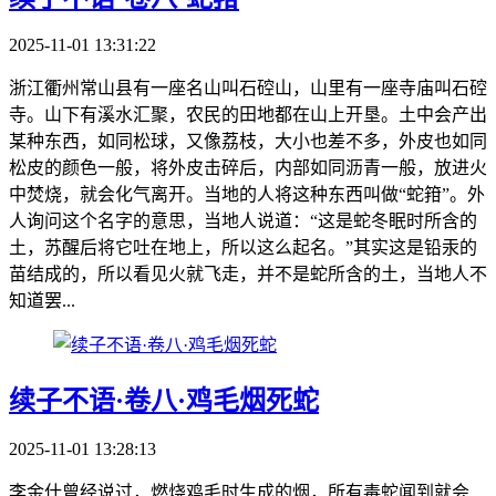
2025-11-01 13:31:22
浙江衢州常山县有一座名山叫石硿山，山里有一座寺庙叫石硿
寺。山下有溪水汇聚，农民的田地都在山上开垦。土中会产出
某种东西，如同松球，又像荔枝，大小也差不多，外皮也如同
松皮的颜色一般，将外皮击碎后，内部如同沥青一般，放进火
中焚烧，就会化气离开。当地的人将这种东西叫做“蛇箝”。外
人询问这个名字的意思，当地人说道：“这是蛇冬眠时所含的
土，苏醒后将它吐在地上，所以这么起名。”其实这是铅汞的
苗结成的，所以看见火就飞走，并不是蛇所含的土，当地人不
知道罢...
续子不语·卷八·鸡毛烟死蛇
2025-11-01 13:28:13
李金什曾经说过，燃烧鸡毛时生成的烟，所有毒蛇闻到就会