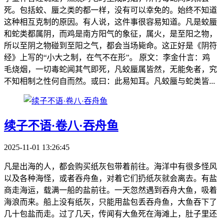
死。包括蛟、蜃之类的都一样，没有可以幸免的。始终不知道
这种相互克制的原因。有人说，这件事很容易知道。凡是蛟蜃
和蛇类都属阴，而鸡是南方阳气的象征，属火，是至阳之物，
所以至阴之物碰到至阳之气，都会当场毙命。这正好是《阴符
经》上写的“小大之制，在气不在形”。 原文：李金什言：鸡
毛烧烟，一切毒蛇闻其气即死，凡蛟蜃属皆然，无能免者，究
不知相制之性何自而然。或曰：此易知耳。凡蛟蜃与蛇类皆...
续子不语·卷八·吞舟鱼
2025-11-01 13:26:45
凡是出海的人，都会购买纸灰包带着前往。海洋中有很多怪风
以及各种海怪，或者吞舟鱼，对着它们扔纸灰就会离去。有盐
商走海运，载满一船的盐前往。一天忽然遇到吞舟大鱼，吸着
海浪而来。船上没有纸灰，只能用盐包丢吞舟鱼，大鱼吞下了
几十包盐而走。过了几天，传闻有大鱼死在海滩上，肚子里还