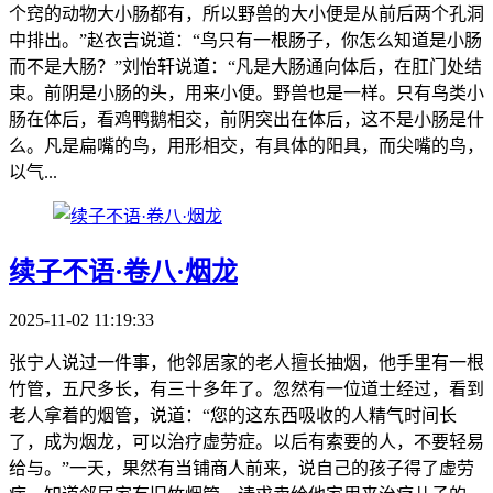
个窍的动物大小肠都有，所以野兽的大小便是从前后两个孔洞
中排出。”赵衣吉说道：“鸟只有一根肠子，你怎么知道是小肠
而不是大肠？”刘怡轩说道：“凡是大肠通向体后，在肛门处结
束。前阴是小肠的头，用来小便。野兽也是一样。只有鸟类小
肠在体后，看鸡鸭鹅相交，前阴突出在体后，这不是小肠是什
么。凡是扁嘴的鸟，用形相交，有具体的阳具，而尖嘴的鸟，
以气...
续子不语·卷八·烟龙
2025-11-02 11:19:33
张宁人说过一件事，他邻居家的老人擅长抽烟，他手里有一根
竹管，五尺多长，有三十多年了。忽然有一位道士经过，看到
老人拿着的烟管，说道：“您的这东西吸收的人精气时间长
了，成为烟龙，可以治疗虚劳症。以后有索要的人，不要轻易
给与。”一天，果然有当铺商人前来，说自己的孩子得了虚劳