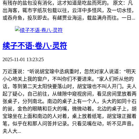
有残存的盐包没有消化，这才知道是吃盐而死的。 原文：凡
出海客，辄市字纸灰包载以往，云洋中多怪风，及一切水怪，
或吞舟鱼，投灰即去。有鹾贾业海运，载盐满舟而往。一日...
续子不语·卷八·灵符
2025-11-01 13:23:25
万近蓬说：“听说胡宝瑔中丞病重时，忽然对家人说道：“明天
小心地关上我的窗户，不叫你们不要进来。”家人们听从他的
话，等到第二天太阳快要落山时，胡宝瑔也不叫人开门。夫人
起了疑心，自己前往，从缝隙中窥视房间，看见房间里放着两
张桌子，分列南北。南边的桌子上有一个人，头大的如同十石
的瓮，金色的眼睛和巨大的嘴，微微动着。北边的桌子上，胡
宝瑔坐在上面和南边的人对着，桌上放着纸笔，胡宝瑔正握着
笔，似乎在和那人问答并记录。只看见嘴在动，听不见声音。
夫人大...