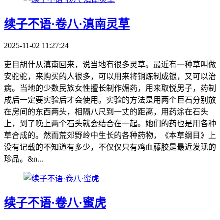
续子不语·卷八·滇南灵草
2025-11-02 11:27:24
吏目胡什从滇南回来，说当地有很多灵草。最近有一种草叫做
安驼驼，来购买的人很多，可以用来将铜炼制成银，又可以治
病。当地的少数民族女性擅长制作媚药，用来取悦男子，药制
成后一定要实验后才会使用。实验的方法是用两个巨石分别放
在房间的东西两头，相隔八尺到一丈的距离，用药涂在石头
上，到了晚上两个石头就会结合在一起。她们的药也是用各种
草合成的。然而荒郊野岭中生长的各种药物，《本草纲目》上
没有记载的不知道有多少，不仅仅只有鸡血藤胶是最近发现的
珍品。&n...
续子不语·卷八·蜜虎