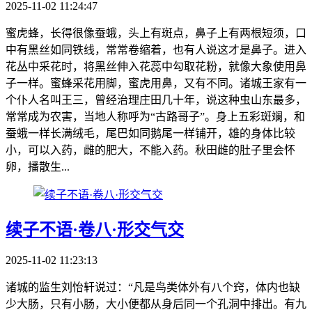
2025-11-02 11:24:47
蜜虎蜂，长得很像蚕蛾，头上有斑点，鼻子上有两根短须，口
中有黑丝如同铁线，常常卷缩着，也有人说这才是鼻子。进入
花丛中采花时，将黑丝伸入花蕊中勾取花粉，就像大象使用鼻
子一样。蜜蜂采花用脚，蜜虎用鼻，又有不同。诸城王家有一
个仆人名叫王三，曾经治理庄田几十年，说这种虫山东最多，
常常成为农害，当地人称呼为“古路哥子”。身上五彩斑斓，和
蚕蛾一样长满绒毛，尾巴如同鹅尾一样铺开，雄的身体比较
小，可以入药，雌的肥大，不能入药。秋田雌的肚子里会怀
卵，播散生...
续子不语·卷八·形交气交
2025-11-02 11:23:13
诸城的监生刘怡轩说过：“凡是鸟类体外有八个窍，体内也缺
少大肠，只有小肠，大小便都从身后同一个孔洞中排出。有九