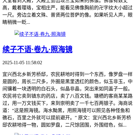
大堂看到大殿，大殿上会出现三宝如来的佛像。佛像有数丈
高，戴着璎珞，宝相庄严，能看见佛像胸前的卍字纹大小超过
一尺。旁边立着文殊、普贤两位菩萨的像。如果听见人声，眼
睛稍微一眨...
续子不语·卷九·照海镜
2025-11-05 11:58:02
宜兴西北乡新芳桥邸，农民耕地时得到一个东西，像罗盘一样
是圆的，周长二尺多，外圈是黑里透红的颜色，似玉非玉，中
间镶着一块透明的白石头，似晶非晶，突出来如同盖子一般。
农民将它卖到镇东的药店，卖了八百文钱。塘栖的客商某某路
过，用一万文钱买下，来到崇明卖了一千七百两银子。海商说
道：“这是照海镜。海水黝黑，用照海镜可以照见各种怪鱼和
礁石，百里之外就可以提前避开。” 原文：宜兴西北乡新芳桥
邸农耕地得一物，圆如罗盘，二尺馀团围，外围绀色，似...