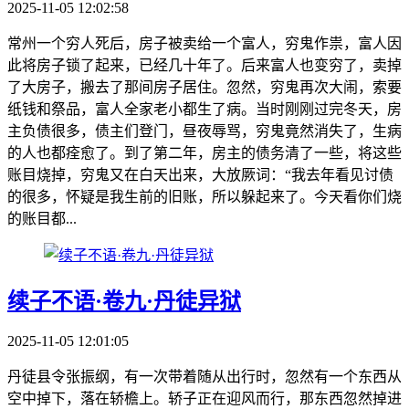
2025-11-05 12:02:58
常州一个穷人死后，房子被卖给一个富人，穷鬼作祟，富人因
此将房子锁了起来，已经几十年了。后来富人也变穷了，卖掉
了大房子，搬去了那间房子居住。忽然，穷鬼再次大闹，索要
纸钱和祭品，富人全家老小都生了病。当时刚刚过完冬天，房
主负债很多，债主们登门，昼夜辱骂，穷鬼竟然消失了，生病
的人也都痊愈了。到了第二年，房主的债务清了一些，将这些
账目烧掉，穷鬼又在白天出来，大放厥词：“我去年看见讨债
的很多，怀疑是我生前的旧账，所以躲起来了。今天看你们烧
的账目都...
续子不语·卷九·丹徒异狱
2025-11-05 12:01:05
丹徒县令张振纲，有一次带着随从出行时，忽然有一个东西从
空中掉下，落在轿檐上。轿子正在迎风而行，那东西忽然掉进