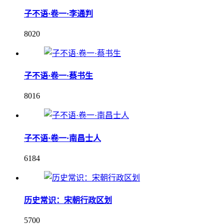
子不语·卷一·李通判
8020
子不语·卷一·蔡书生
8016
子不语·卷一·南昌士人
6184
历史常识：宋朝行政区划
5700