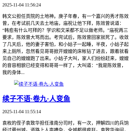
2025-11-04 11:56:24
韩文公担任贡院的土地神。庚子年春，有一个嘉兴的秀才陈效
曾，在考试前几天去土地庙，庙祝让他下拜，陈效曾说道：
“韩愈有什么可拜的？学识和文采都不足以做老师。”庙祝再三
要求，陈效曾大骂而出。考完试后，陈效曾回家就死了。收敛
了几天后，他的妻子害怕，和小姑子一起睡，半夜，小姑子起
来上厕所，忽然看见哥哥掀开嫂嫂的床帐钻了进去，跟着就看
见自己的嫂嫂跑了出来。小姑子大叫，家人们纷纷赶来，嫂嫂
的音容相貌已经变得和哥哥一样了，大叫道：“我是陈效曾，
我的身体...
续子不语·卷九·人变鱼
2025-11-04 11:55:14
袁枚的侄子袁致华担任淮南分司时，有一次，押解四川的兵饷
经过夔州城。道路上人声嘈杂，全城都很疯狂。袁致华询问，