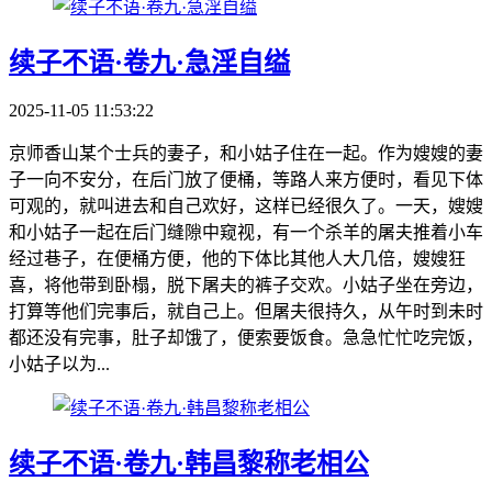
续子不语·卷九·急淫自缢
2025-11-05 11:53:22
京师香山某个士兵的妻子，和小姑子住在一起。作为嫂嫂的妻
子一向不安分，在后门放了便桶，等路人来方便时，看见下体
可观的，就叫进去和自己欢好，这样已经很久了。一天，嫂嫂
和小姑子一起在后门缝隙中窥视，有一个杀羊的屠夫推着小车
经过巷子，在便桶方便，他的下体比其他人大几倍，嫂嫂狂
喜，将他带到卧榻，脱下屠夫的裤子交欢。小姑子坐在旁边，
打算等他们完事后，就自己上。但屠夫很持久，从午时到未时
都还没有完事，肚子却饿了，便索要饭食。急急忙忙吃完饭，
小姑子以为...
续子不语·卷九·韩昌黎称老相公