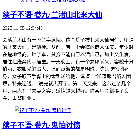
续子不语·卷九·兰渚山北来大仙
2025-11-05 12:04:48
会稽兰渚山有一座兰亭道院。这个院子被北来大仙居住，所谓
的北来大仙，是狐神。从前，有一个会稽的商人陈某，年少时
在楚地经商，赔了本，贫穷不能自己养活自己，加上又生病，
居住在废弃的寺庙里。一天晚上，有一个女郎前来，容貌十分
俏丽，衣服光鲜照人，上面点缀的都是明珠。陈某吃惊地起
身，女子取下手臂上的金钏送给他，说道：“知道郎君陷入困
境，特来送钱。”说完就离开了。第二天又来，这么过了几个
月，两人有了夫妻之实，感情越来越好。陈某用金钏换了资
金，重整旧业...
续子不语·卷九·鬼怕讨债