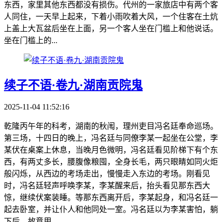
东西，家里其他东西都没有损伤。代州的一家旅店中有两个客
人同住，一天早上起来，下着小雨吹着大风，一个住客在土炕
上盖上大瓦盆后坐在上面，另一个客人坐在门槛上和他说话。
坐在门槛上的...
续子不语·卷九·湖南贡院鬼
2025-11-04 11:52:16
乾隆丙午年的科考，湖南的秋闱，理州吏目冯名廷奉命巡场。
第三场，十四日的晚上，冯名廷与同僚李某一起坐在公堂，李
某伏在桌案上休息，当晚月色微明，冯名廷看见阶梯下有个东
西，有两丈多长，腰腹像粮囤，全身长毛，两只眼睛如同火炬
般闪烁，从西边的考场走出，慢慢走入东边的考场。刚看见
时，冯名廷轻声呼唤李某，李某醒来后，抬头看见那东西大
惊，继续伏案装睡。等那东西离开后，李某起身，和冯名廷一
起去卧室，并让仆人和他同处一室。冯名廷以为李某害怕，躺
下后，故意用...