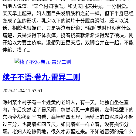
当地人说道：“某个村妇徐氏，和丈夫同床共枕，十分相爱。
某天早上起来，妇人面目头发肌肤和之前一样，但下半身已经
变成了鱼的形状。乳房以下的鳞片十分腥臭滑腻。还可以说
话，相貌也很端正，只是哭泣着说道：“我睡觉时也没有什么
痛楚，只是觉得下体发痒，挠着挠着就渐渐觉得起了硬块，刚
开始以为要生疥癣。没想到五更天后，双脚合并在一起，不能
伸缩，摸了...
续子不语·卷九·雷异二则
2025-11-04 11:53:51
滁州某个村子有一个姓黄的老妇人，有一天，她独自坐在室
内，午后突然起了暴风雨，忽然听见一声霹雳，左侧墙壁下的
东西全都移到室内看，离墙壁四五尺，墙壁上的白泥厚度不超
过三分，也离墙壁四五尺，如同墙壁一样立着，没有损伤分
毫。老妇人吃惊倒地，很久才苏醒过来。不知道雷劈的是什么