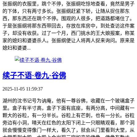
张振纲的衣服里，跳个不停，张振纲吃惊地查看，竟然是男子
的下体，只有两寸多长。张振纲赶紧下轿，让随从捉住那东
西，那东西还在跳个不停。围观的人很多，把道路都堵住了。
于是张振纲将那东西带回去，存放在库房中，到处查访这件案
子，却没有收获。过了一个月，西门挑水的王大娘报案，称某
家的媳妇和婆婆杀人。张振纲便让人将两人捉来询问。原来是
媳妇和婆婆...
续子不语·卷九·谷佛
2025-11-05 11:59:37
湖州的沈书记号为讷庵，他有一尊谷佛，收藏在一个玻璃盒子
里。盒子有半寸高，盒子下面有底座，有两分高，中间藏有一
颗大的谷粒，有一分半长。谷粒上有芒刺，也有一分长。谷粒
旁边有小洞，晴天在红色的太阳下闭上一只眼睛观看，那个洞
就会慢慢变得像门一样大，看久了，就会从门里看到大堂，从