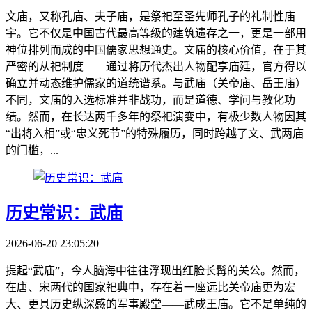
文庙，又称孔庙、夫子庙，是祭祀至圣先师孔子的礼制性庙
宇。它不仅是中国古代最高等级的建筑遗存之一，更是一部用
神位排列而成的中国儒家思想通史。文庙的核心价值，在于其
严密的从祀制度——通过将历代杰出人物配享庙廷，官方得以
确立并动态维护儒家的道统谱系。与武庙（关帝庙、岳王庙）
不同，文庙的入选标准并非战功，而是道德、学问与教化功
绩。然而，在长达两千多年的祭祀演变中，有极少数人物因其
“出将入相”或“忠义死节”的特殊履历，同时跨越了文、武两庙
的门槛，...
历史常识：武庙
2026-06-20 23:05:20
提起“武庙”，今人脑海中往往浮现出红脸长髯的关公。然而，
在唐、宋两代的国家祀典中，存在着一座远比关帝庙更为宏
大、更具历史纵深感的军事殿堂——武成王庙。它不是单纯的