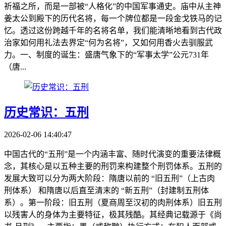
祈福之所，而是一部被“人格化”的中国军事通史。庙中从主神
姜太公到殿下的历代名将，每一个牌位都是一段金戈铁马的记
忆。透过这份跨越千年的名将名单，我们能清晰地看到古代政
治家如何用礼法去界定“何为名将”，又如何用香火去驯服武
力。一、制度的诞生：盛唐气象下的“军事太学”公元731年
（唐...
历史常识：五刑
2026-02-06 14:40:47
中国古代的“五刑”是一个内涵丰富、随时代演变的重要法律概
念，其核心是以五种主要的刑罚来构建整个刑罚体系。五刑的
发展大致可以分为两大阶段：隋唐以前的 “旧五刑”（上古肉
刑体系） 和隋唐以后直至清末的 “新五刑”（封建制五刑体
系）。第一阶段：旧五刑（夏商周至汉初的肉刑体系）旧五刑
以残害人的身体为主要特征，极其残酷。其经典记载源于《尚