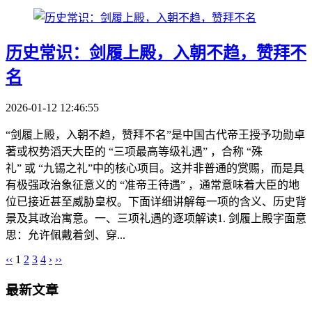
历史常识：剑履上殿，入朝不趋，赞拜不
名
2026-01-12 12:46:55
“剑履上殿，入朝不趋，赞拜不名”是中国古代帝王授予功勋卓
著或权势滔天大臣的 “三项最高等级礼遇” ，合称 “殊
礼” 或 “九锡之礼”中的核心项目。这并非普通的赏赐，而是具
有极强政治象征意义的 “准帝王待遇” ，通常意味着大臣的地
位已接近甚至威胁皇权。下面详细讲解每一项的含义、历史背
景及其政治寓意。一、三项礼遇的逐项解读1. 剑履上殿字面意
思：允许佩戴着剑、穿...
‹‹
1
2
3
4
›
››
最新文章