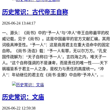
历史常识：古代帝王自称
2026-06-24 13:44:17
一、源头：《尚书》中的“予一人”与“冲人”帝王自称最早的权
威记载，见于《尚书》。这是中国最早的官方文献汇编，其用
词极具神圣性。“予一人”：这是商周君主在重大诰命中的固定
自称。《尚书·汤诰》载：“予一人有罪，无以尔万方。”孔安
国传疏解为：“天子自称曰‘予一人’，言四海之内，唯天子一
人。”这个自称强调的不是谦卑，而是责任的唯一性——天下
祸福皆系于君主一人之身，是权力与责任的高度统一。“冲
人”：年幼继位的君主在《尚书·金縢》中自称“予冲人”，...
历史常识：文庙
2026-06-22 12:59:38