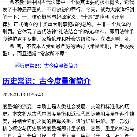
“十恶不赦”是中国古代法律中一个极其重要的核心概念，它代
表了十种最严重的、不可饶恕的罪行。今天，就为大家详细讲
解一下：一、核心概念与起源定义：“十恶”是隋朝《开皇
律》 正式确立的十类重大刑事犯罪的总称，并非一个具体的
刑罚。它体现了古代法律“礼法结合”的核心精神，即用法律手
段维护君主专制、家族伦理和社会等级秩序。立法原则：犯
“十恶”者，不仅本人受到最严厉的惩罚（常是死刑，且手段残
酷），而且通常 “常赦所不原” ...
历史常识：古今度量衡简介
2026-01-13 11:55:43
度量衡的演变，本质上是人类社会发展、交流和标准化的历
史。本文将从古代中国度量衡和近现代国际通用度量衡两个维
度，并结合它们之间的换算关系，进行详细讲解。第一部分：
核心概念与历史脉络度量衡即计量长度、容量、重量的标准与
工具。度：长度（尺、寸、里）量：容积（升、斗、石）衡：