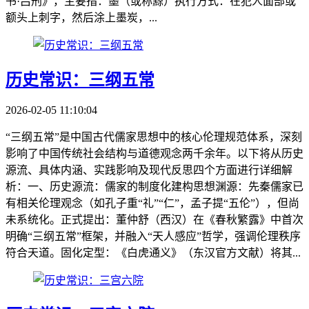
书·吕刑》，主要指：墨（或称黥）执行方式：在犯人面部或
额头上刺字，然后涂上墨炭，...
历史常识：三纲五常
2026-02-05 11:10:04
“三纲五常”是中国古代儒家思想中的核心伦理规范体系，深刻
影响了中国传统社会结构与道德观念两千余年。以下将从历史
源流、具体内涵、实践影响及现代反思四个方面进行详细解
析：一、历史源流：儒家的制度化建构思想渊源：先秦儒家已
有相关伦理观念（如孔子重“礼”“仁”，孟子提“五伦”），但尚
未系统化。正式提出：董仲舒（西汉）在《春秋繁露》中首次
明确“三纲五常”框架，并融入“天人感应”哲学，强调伦理秩序
符合天道。固化定型：《白虎通义》（东汉官方文献）将其...